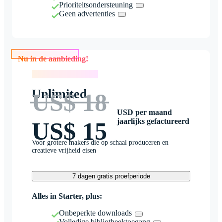
Prioriteitsondersteuning
Geen advertenties
Nu in de aanbieding!
Nu in de aanbieding!
Unlimited
US$ 18
USD per maand
jaarlijks gefactureerd
US$ 15
Voor grotere makers die op schaal produceren en
creatieve vrijheid eisen
7 dagen gratis proefperiode
Alles in Starter, plus:
Onbeperkte downloads
Volledige bibliotheektoegang