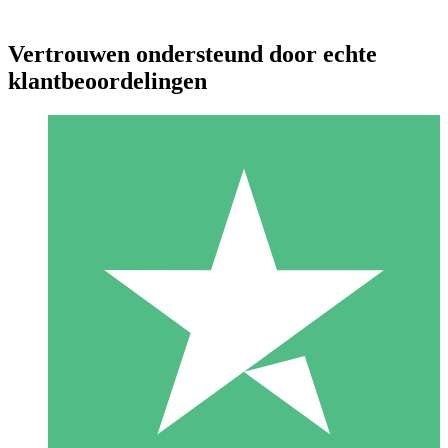
Vertrouwen ondersteund door echte
klantbeoordelingen
Individuele Creditpakketten
Betaal per gebruik met downloadtegoeden. Geen maandelijkse
verplichting vereist.
1 Downloaden
10
US$
00