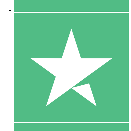
5 Downloaden
15
US$
00
10 Downloaden
20
US$
00