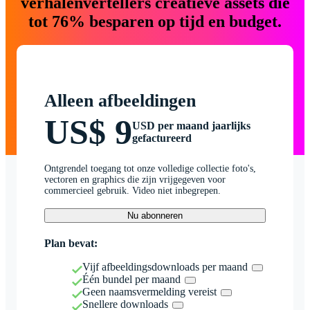
verhalenvertellers creatieve assets die
tot 76% besparen op tijd en budget.
Alleen afbeeldingen
US$ 9
USD per maand jaarlijks
gefactureerd
Ontgrendel toegang tot onze volledige collectie foto's,
vectoren en graphics die zijn vrijgegeven voor
commercieel gebruik. Video niet inbegrepen.
Nu abonneren
Plan bevat:
Vijf afbeeldingsdownloads per maand
Één bundel per maand
Geen naamsvermelding vereist
Snellere downloads