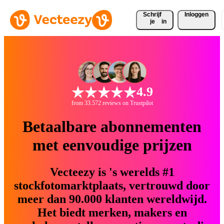
Schrijf 
Inloggen
je
in
4.9
from 33.572 reviews on Trustpilot
Betaalbare abonnementen
met eenvoudige prijzen
Vecteezy is 's werelds #1
stockfotomarktplaats, vertrouwd door
meer dan 90.000 klanten wereldwijd.
Het biedt merken, makers en