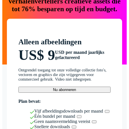
verhalenvertellers creatieve assets die
tot 76% besparen op tijd en budget.
Alleen afbeeldingen
US$ 9
USD per maand jaarlijks
gefactureerd
Ontgrendel toegang tot onze volledige collectie foto's,
vectoren en graphics die zijn vrijgegeven voor
commercieel gebruik. Video niet inbegrepen.
Nu abonneren
Plan bevat:
Vijf afbeeldingsdownloads per maand
Één bundel per maand
Geen naamsvermelding vereist
Snellere downloads