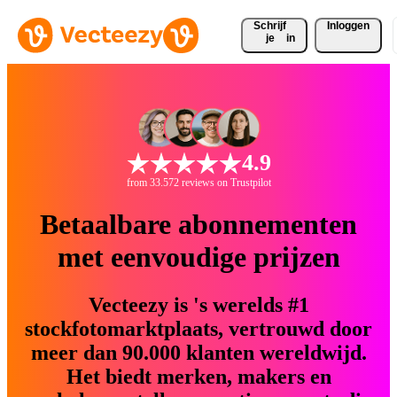
Schrijf 
Inloggen
je
in
4.9
from 33.572 reviews on Trustpilot
Betaalbare abonnementen
met eenvoudige prijzen
Vecteezy is 's werelds #1
stockfotomarktplaats, vertrouwd door
meer dan 90.000 klanten wereldwijd.
Het biedt merken, makers en