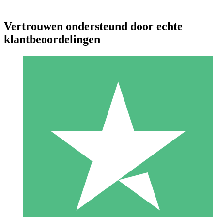
Vertrouwen ondersteund door echte
klantbeoordelingen
Individuele Creditpakketten
Betaal per gebruik met downloadtegoeden. Geen maandelijkse
verplichting vereist.
1 Downloaden
10
US$
00