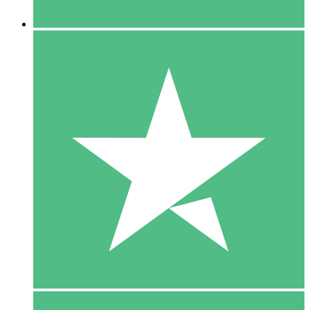
5 Downloaden
15
US$
00
10 Downloaden
20
US$
00