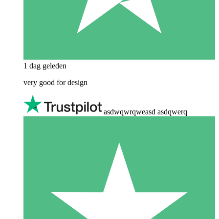
1 dag geleden
very good for design
asdwqwrqweasd asdqwerq