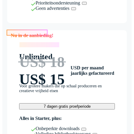
Prioriteitsondersteuning
Geen advertenties
Nu in de aanbieding!
Nu in de aanbieding!
Unlimited
US$ 18
USD per maand
jaarlijks gefactureerd
US$ 15
Voor grotere makers die op schaal produceren en
creatieve vrijheid eisen
7 dagen gratis proefperiode
Alles in Starter, plus:
Onbeperkte downloads
Volledige bibliotheektoegang