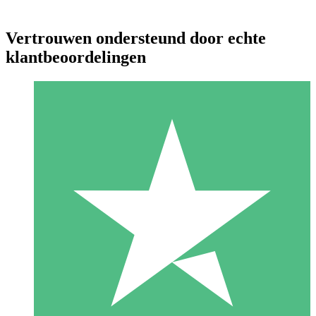
Vertrouwen ondersteund door echte
klantbeoordelingen
Individuele Creditpakketten
Betaal per gebruik met downloadtegoeden. Geen maandelijkse
verplichting vereist.
1 Downloaden
10
US$
00