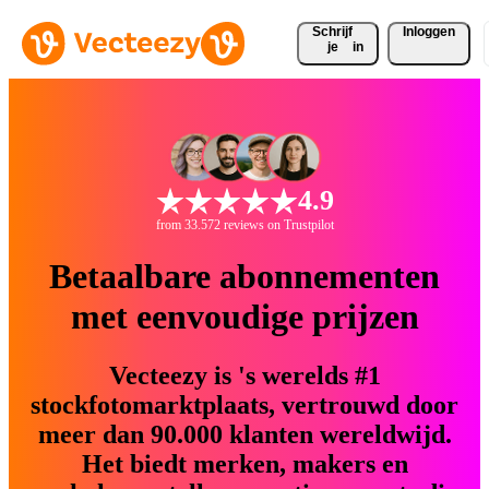
Schrijf 
Inloggen
je
in
4.9
from 33.572 reviews on Trustpilot
Betaalbare abonnementen
met eenvoudige prijzen
Vecteezy is 's werelds #1
stockfotomarktplaats, vertrouwd door
meer dan 90.000 klanten wereldwijd.
Het biedt merken, makers en