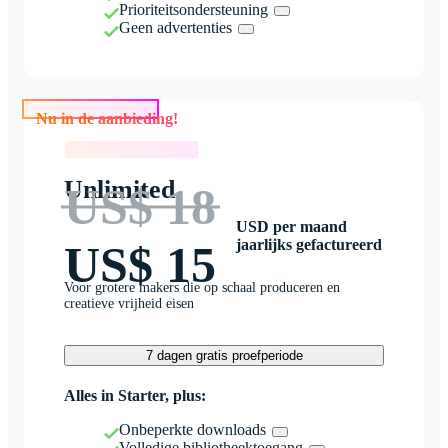
Prioriteitsondersteuning
Geen advertenties
Nu in de aanbieding!
Nu in de aanbieding!
Unlimited
US$ 18
USD per maand
jaarlijks gefactureerd
US$ 15
Voor grotere makers die op schaal produceren en
creatieve vrijheid eisen
7 dagen gratis proefperiode
Alles in Starter, plus:
Onbeperkte downloads
Volledige bibliotheektoegang