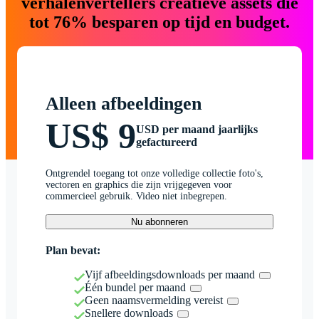
verhalenvertellers creatieve assets die
tot 76% besparen op tijd en budget.
Alleen afbeeldingen
US$ 9
USD per maand jaarlijks
gefactureerd
Ontgrendel toegang tot onze volledige collectie foto's,
vectoren en graphics die zijn vrijgegeven voor
commercieel gebruik. Video niet inbegrepen.
Nu abonneren
Plan bevat:
Vijf afbeeldingsdownloads per maand
Één bundel per maand
Geen naamsvermelding vereist
Snellere downloads