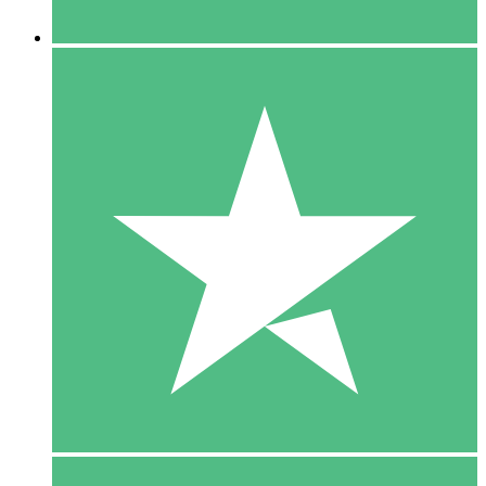
5 Downloaden
15
US$
00
10 Downloaden
20
US$
00