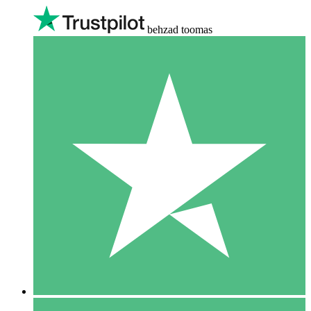
behzad toomas