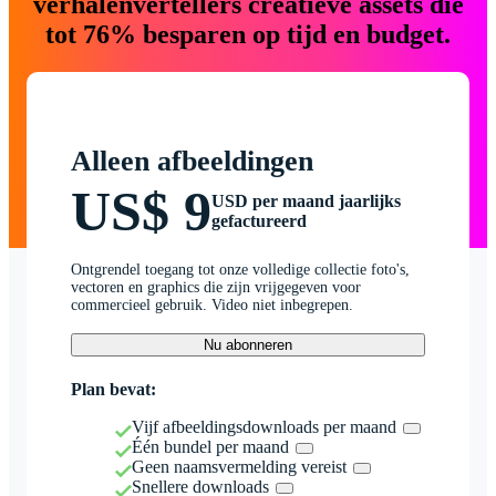
verhalenvertellers creatieve assets die
tot 76% besparen op tijd en budget.
Alleen afbeeldingen
US$ 9
USD per maand jaarlijks
gefactureerd
Ontgrendel toegang tot onze volledige collectie foto's,
vectoren en graphics die zijn vrijgegeven voor
commercieel gebruik. Video niet inbegrepen.
Nu abonneren
Plan bevat:
Vijf afbeeldingsdownloads per maand
Één bundel per maand
Geen naamsvermelding vereist
Snellere downloads