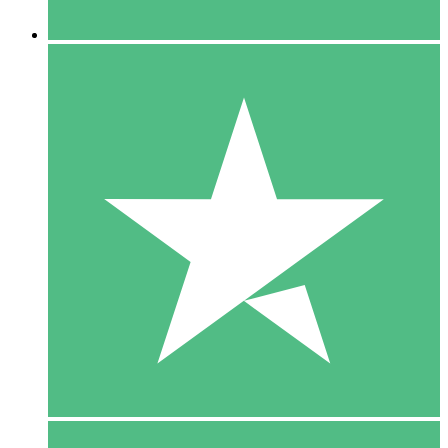
5 Downloaden
15
US$
00
10 Downloaden
20
US$
00