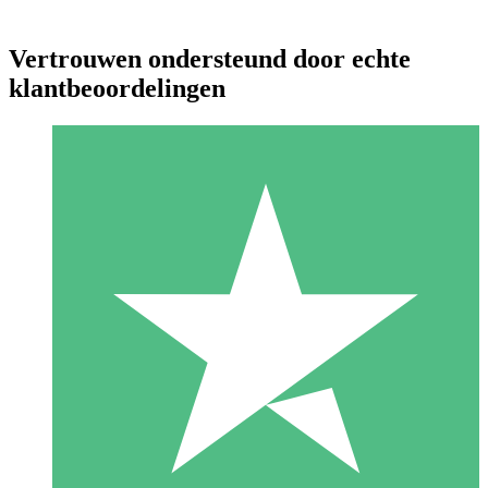
Vertrouwen ondersteund door echte
klantbeoordelingen
Individuele Creditpakketten
Betaal per gebruik met downloadtegoeden. Geen maandelijkse
verplichting vereist.
1 Downloaden
10
US$
00