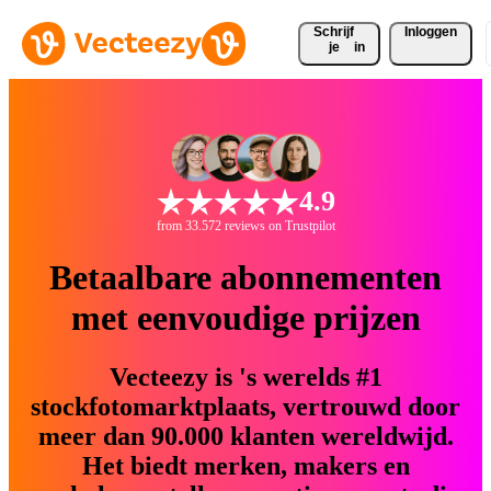
Schrijf 
Inloggen
je
in
4.9
from 33.572 reviews on Trustpilot
Betaalbare abonnementen
met eenvoudige prijzen
Vecteezy is 's werelds #1
stockfotomarktplaats, vertrouwd door
meer dan 90.000 klanten wereldwijd.
Het biedt merken, makers en