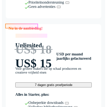
Prioriteitsondersteuning
Geen advertenties
Nu in de aanbieding!
Nu in de aanbieding!
Unlimited
US$ 18
USD per maand
jaarlijks gefactureerd
US$ 15
Voor grotere makers die op schaal produceren en
creatieve vrijheid eisen
7 dagen gratis proefperiode
Alles in Starter, plus:
Onbeperkte downloads
Volledige bibliotheektoegang