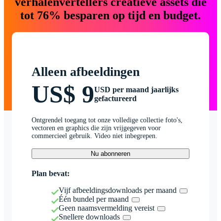
verhalenvertellers creatieve assets die
tot 76% besparen op tijd en budget.
Alleen afbeeldingen
US$ 9
USD per maand jaarlijks
gefactureerd
Ontgrendel toegang tot onze volledige collectie foto's,
vectoren en graphics die zijn vrijgegeven voor
commercieel gebruik. Video niet inbegrepen.
Nu abonneren
Plan bevat:
Vijf afbeeldingsdownloads per maand
Één bundel per maand
Geen naamsvermelding vereist
Snellere downloads