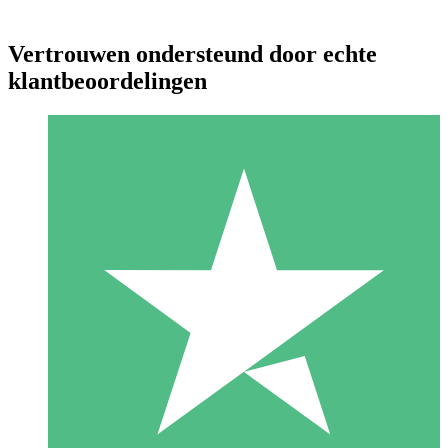
Vertrouwen ondersteund door echte
klantbeoordelingen
Individuele Creditpakketten
Betaal per gebruik met downloadtegoeden. Geen maandelijkse
verplichting vereist.
1 Downloaden
10
US$
00