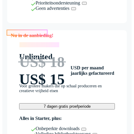
Prioriteitsondersteuning
Geen advertenties
Nu in de aanbieding!
Nu in de aanbieding!
Unlimited
US$ 18
USD per maand
jaarlijks gefactureerd
US$ 15
Voor grotere makers die op schaal produceren en
creatieve vrijheid eisen
7 dagen gratis proefperiode
Alles in Starter, plus:
Onbeperkte downloads
Volledige bibliotheektoegang