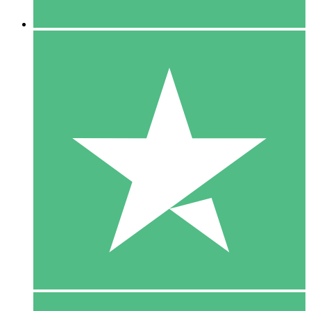
5 Downloaden
15
US$
00
10 Downloaden
20
US$
00