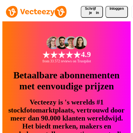
Schrijf 
Inloggen
je
in
4.9
from 33.572 reviews on Trustpilot
Betaalbare abonnementen
met eenvoudige prijzen
Vecteezy is 's werelds #1
stockfotomarktplaats, vertrouwd door
meer dan 90.000 klanten wereldwijd.
Het biedt merken, makers en