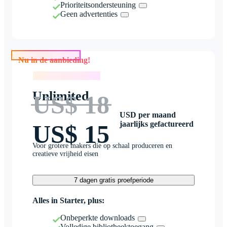
Prioriteitsondersteuning
Geen advertenties
Nu in de aanbieding!
Nu in de aanbieding!
Unlimited
US$ 18
USD per maand
jaarlijks gefactureerd
US$ 15
Voor grotere makers die op schaal produceren en
creatieve vrijheid eisen
7 dagen gratis proefperiode
Alles in Starter, plus:
Onbeperkte downloads
Volledige bibliotheektoegang