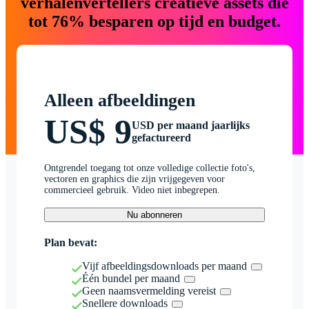
verhalenvertellers creatieve assets die
tot 76% besparen op tijd en budget.
Alleen afbeeldingen
US$ 9
USD per maand jaarlijks
gefactureerd
Ontgrendel toegang tot onze volledige collectie foto's,
vectoren en graphics die zijn vrijgegeven voor
commercieel gebruik. Video niet inbegrepen.
Nu abonneren
Plan bevat:
Vijf afbeeldingsdownloads per maand
Één bundel per maand
Geen naamsvermelding vereist
Snellere downloads