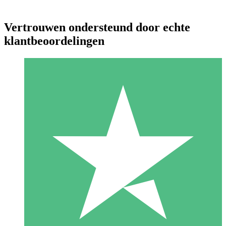
Vertrouwen ondersteund door echte
klantbeoordelingen
Individuele Creditpakketten
Betaal per gebruik met downloadtegoeden. Geen maandelijkse
verplichting vereist.
1 Downloaden
10
US$
00