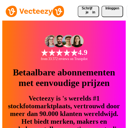
Schrijf 
Inloggen
je
in
4.9
from 33.572 reviews on Trustpilot
Betaalbare abonnementen
met eenvoudige prijzen
Vecteezy is 's werelds #1
stockfotomarktplaats, vertrouwd door
meer dan 90.000 klanten wereldwijd.
Het biedt merken, makers en