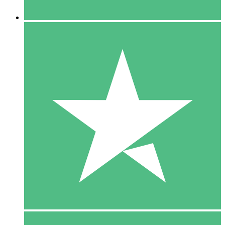
5 Downloaden
15
US$
00
10 Downloaden
20
US$
00