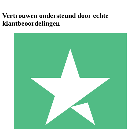
Vertrouwen ondersteund door echte
klantbeoordelingen
Individuele Creditpakketten
Betaal per gebruik met downloadtegoeden. Geen maandelijkse
verplichting vereist.
1 Downloaden
10
US$
00