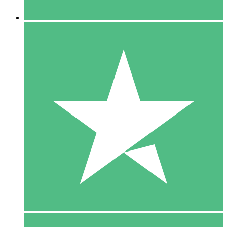
5 Downloaden
15
US$
00
10 Downloaden
20
US$
00