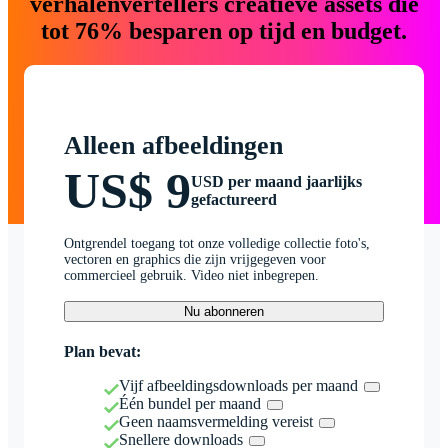
verhalenvertellers creatieve assets die
tot 76% besparen op tijd en budget.
Alleen afbeeldingen
US$ 9
USD per maand jaarlijks
gefactureerd
Ontgrendel toegang tot onze volledige collectie foto's,
vectoren en graphics die zijn vrijgegeven voor
commercieel gebruik. Video niet inbegrepen.
Nu abonneren
Plan bevat:
Vijf afbeeldingsdownloads per maand
Één bundel per maand
Geen naamsvermelding vereist
Snellere downloads