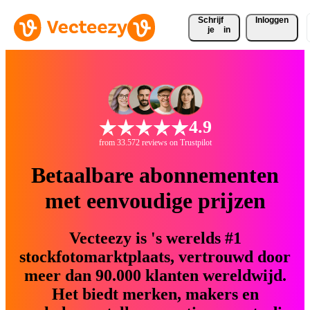
Schrijf 
Inloggen
je
in
4.9
from 33.572 reviews on Trustpilot
Betaalbare abonnementen
met eenvoudige prijzen
Vecteezy is 's werelds #1
stockfotomarktplaats, vertrouwd door
meer dan 90.000 klanten wereldwijd.
Het biedt merken, makers en