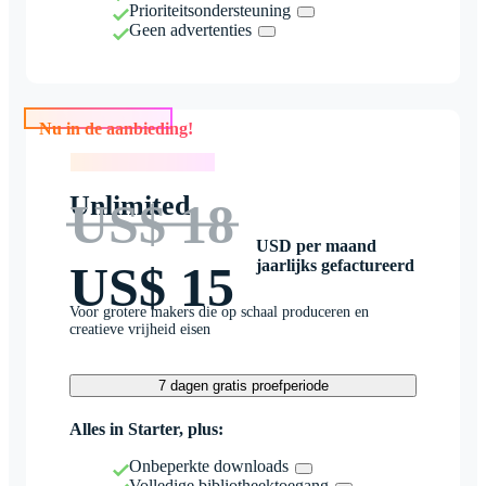
Prioriteitsondersteuning
Geen advertenties
Nu in de aanbieding!
Nu in de aanbieding!
Unlimited
US$ 18
USD per maand
jaarlijks gefactureerd
US$ 15
Voor grotere makers die op schaal produceren en
creatieve vrijheid eisen
7 dagen gratis proefperiode
Alles in Starter, plus:
Onbeperkte downloads
Volledige bibliotheektoegang