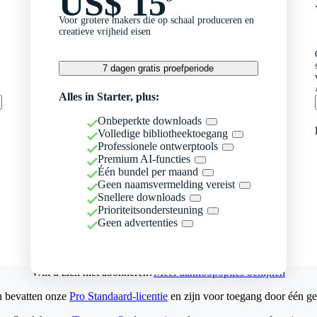
US$ 15
Voor grotere makers die op schaal produceren en
creatieve vrijheid eisen
7 dagen gratis proefperiode
Alles in Starter, plus:
Onbeperkte downloads
Volledige bibliotheektoegang
Professionele ontwerptools
Premium AI-functies
Één bundel per maand
Geen naamsvermelding vereist
Snellere downloads
Prioriteitsondersteuning
Geen advertenties
Wilt u zich niet abonneren?
Meer aankoopopties bekijken
n bevatten onze
Pro Standaard-licentie
en zijn voor toegang door één ge