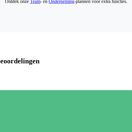
Ontdek onze
Team
- en
Onderneming
-plannen voor extra functies.
beoordelingen