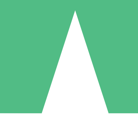
Individuele Creditpakketten
l per gebruik met downloadtegoeden. Geen maandelijkse verplichting ve
1 Downloaden
5 Downloaden
10 Downloaden
10
15
20
US$
00
US$
00
US$
00