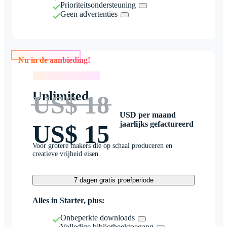
Prioriteitsondersteuning
Geen advertenties
Nu in de aanbieding!
Nu in de aanbieding!
Unlimited
US$ 18
USD per maand
jaarlijks gefactureerd
US$ 15
Voor grotere makers die op schaal produceren en
creatieve vrijheid eisen
7 dagen gratis proefperiode
Alles in Starter, plus:
Onbeperkte downloads
Volledige bibliotheektoegang