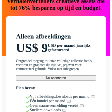
verhalenvertellers creatieve assets die
tot 76% besparen op tijd en budget.
Alleen afbeeldingen
US$ 9
USD per maand jaarlijks
gefactureerd
Ontgrendel toegang tot onze volledige collectie foto's,
vectoren en graphics die zijn vrijgegeven voor
commercieel gebruik. Video niet inbegrepen.
Nu abonneren
Plan bevat:
Vijf afbeeldingsdownloads per maand
Één bundel per maand
Geen naamsvermelding vereist
Snellere downloads