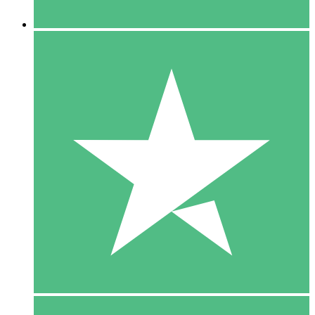
5 Downloaden
15
US$
00
10 Downloaden
20
US$
00