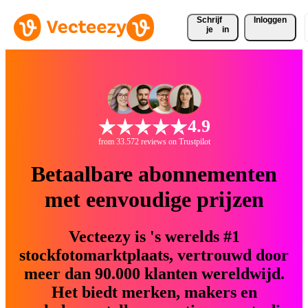
Schrijf 
Inloggen
je
in
4.9
from 33.572 reviews on Trustpilot
Betaalbare abonnementen
met eenvoudige prijzen
Vecteezy is 's werelds #1
stockfotomarktplaats, vertrouwd door
meer dan 90.000 klanten wereldwijd.
Het biedt merken, makers en