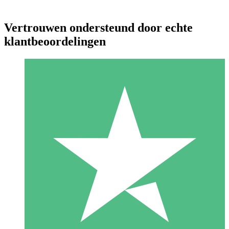
Vertrouwen ondersteund door echte
klantbeoordelingen
Individuele Creditpakketten
Betaal per gebruik met downloadtegoeden. Geen maandelijkse
verplichting vereist.
1 Downloaden
10
US$
00