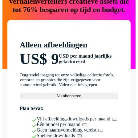
verhalenvertellers creatieve assets die
tot 76% besparen op tijd en budget.
Alleen afbeeldingen
US$ 9
USD per maand jaarlijks
gefactureerd
Ontgrendel toegang tot onze volledige collectie foto's,
vectoren en graphics die zijn vrijgegeven voor
commercieel gebruik. Video niet inbegrepen.
Nu abonneren
Plan bevat:
Vijf afbeeldingsdownloads per maand
Één bundel per maand
Geen naamsvermelding vereist
Snellere downloads