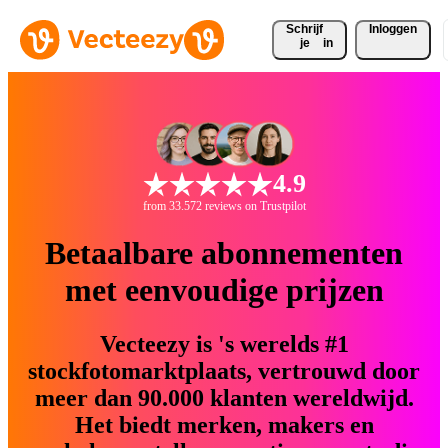
Schrijf 
Inloggen
je
in
4.9
from 33.572 reviews on Trustpilot
Betaalbare abonnementen
met eenvoudige prijzen
Vecteezy is 's werelds #1
stockfotomarktplaats, vertrouwd door
meer dan 90.000 klanten wereldwijd.
Het biedt merken, makers en