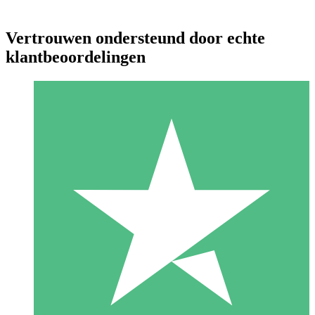
Vertrouwen ondersteund door echte
klantbeoordelingen
Individuele Creditpakketten
Betaal per gebruik met downloadtegoeden. Geen maandelijkse
verplichting vereist.
1 Downloaden
10
US$
00