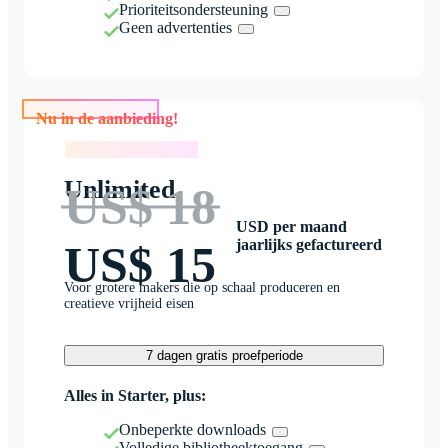
Prioriteitsondersteuning
Geen advertenties
Nu in de aanbieding!
Nu in de aanbieding!
Unlimited
US$ 18
USD per maand
jaarlijks gefactureerd
US$ 15
Voor grotere makers die op schaal produceren en
creatieve vrijheid eisen
7 dagen gratis proefperiode
Alles in Starter, plus:
Onbeperkte downloads
Volledige bibliotheektoegang