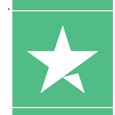
5 Downloaden
15
US$
00
10 Downloaden
20
US$
00