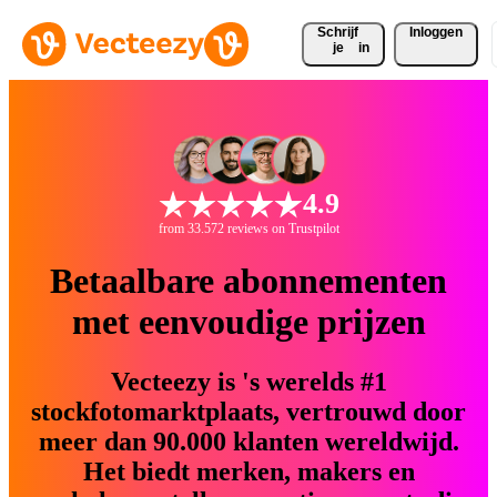
Schrijf 
Inloggen
je
in
4.9
from 33.572 reviews on Trustpilot
Betaalbare abonnementen
met eenvoudige prijzen
Vecteezy is 's werelds #1
stockfotomarktplaats, vertrouwd door
meer dan 90.000 klanten wereldwijd.
Het biedt merken, makers en