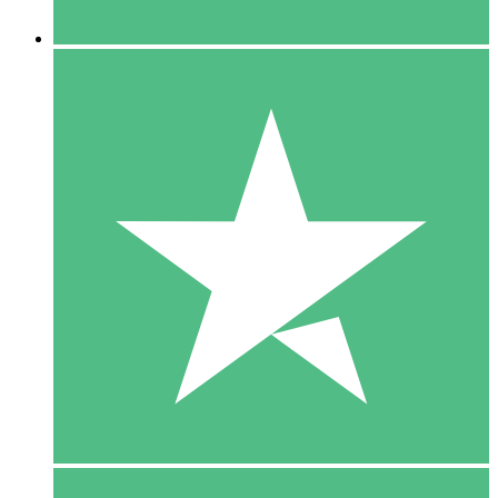
5 Downloaden
15
US$
00
10 Downloaden
20
US$
00