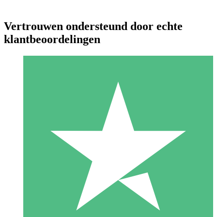
Vertrouwen ondersteund door echte
klantbeoordelingen
Individuele Creditpakketten
Betaal per gebruik met downloadtegoeden. Geen maandelijkse
verplichting vereist.
1 Downloaden
10
US$
00