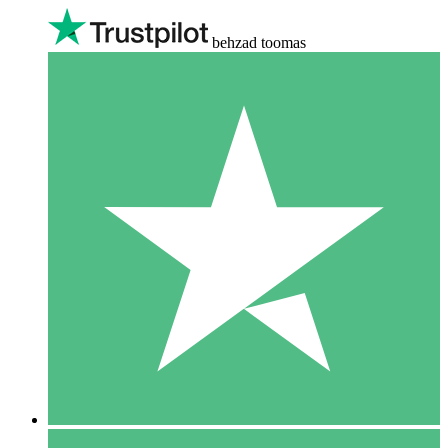
behzad toomas