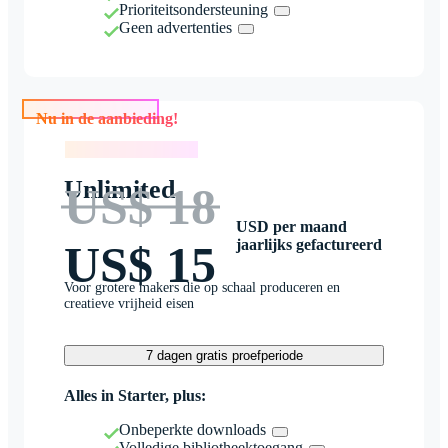
Prioriteitsondersteuning
Geen advertenties
Nu in de aanbieding!
Nu in de aanbieding!
Unlimited
US$ 18
USD per maand
jaarlijks gefactureerd
US$ 15
Voor grotere makers die op schaal produceren en
creatieve vrijheid eisen
7 dagen gratis proefperiode
Alles in Starter, plus:
Onbeperkte downloads
Volledige bibliotheektoegang