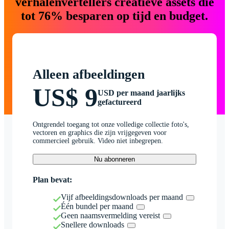
verhalenvertellers creatieve assets die
tot 76% besparen op tijd en budget.
Alleen afbeeldingen
US$ 9
USD per maand jaarlijks
gefactureerd
Ontgrendel toegang tot onze volledige collectie foto's,
vectoren en graphics die zijn vrijgegeven voor
commercieel gebruik. Video niet inbegrepen.
Nu abonneren
Plan bevat:
Vijf afbeeldingsdownloads per maand
Één bundel per maand
Geen naamsvermelding vereist
Snellere downloads