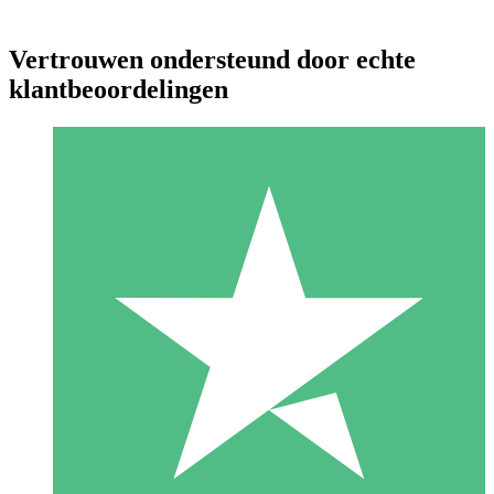
Vertrouwen ondersteund door echte
klantbeoordelingen
Individuele Creditpakketten
Betaal per gebruik met downloadtegoeden. Geen maandelijkse
verplichting vereist.
1 Downloaden
10
US$
00