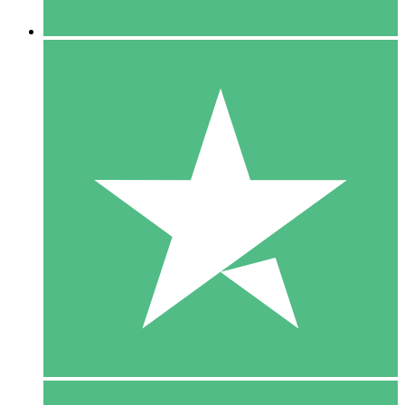
5 Downloaden
15
US$
00
10 Downloaden
20
US$
00