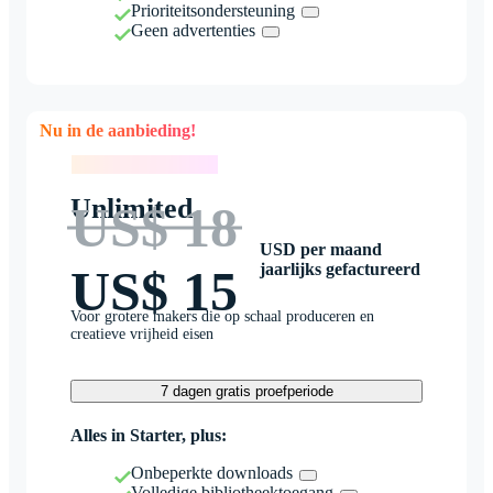
Prioriteitsondersteuning
Geen advertenties
Nu in de aanbieding!
Nu in de aanbieding!
Unlimited
US$ 18
USD per maand
jaarlijks gefactureerd
US$ 15
Voor grotere makers die op schaal produceren en
creatieve vrijheid eisen
7 dagen gratis proefperiode
Alles in Starter, plus:
Onbeperkte downloads
Volledige bibliotheektoegang