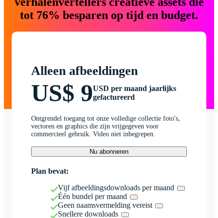
verhalenvertellers creatieve assets die
tot 76% besparen op tijd en budget.
Alleen afbeeldingen
US$ 9
USD per maand jaarlijks
gefactureerd
Ontgrendel toegang tot onze volledige collectie foto's,
vectoren en graphics die zijn vrijgegeven voor
commercieel gebruik. Video niet inbegrepen.
Nu abonneren
Plan bevat:
Vijf afbeeldingsdownloads per maand
Één bundel per maand
Geen naamsvermelding vereist
Snellere downloads