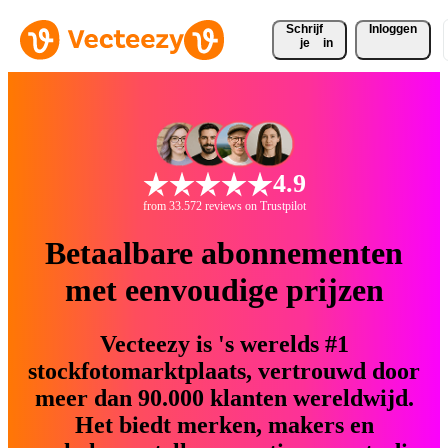
Schrijf 
Inloggen
je
in
4.9
from 33.572 reviews on Trustpilot
Betaalbare abonnementen
met eenvoudige prijzen
Vecteezy is 's werelds #1
stockfotomarktplaats, vertrouwd door
meer dan 90.000 klanten wereldwijd.
Het biedt merken, makers en