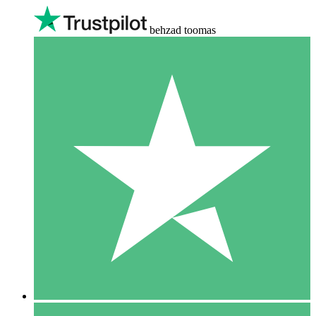
behzad toomas