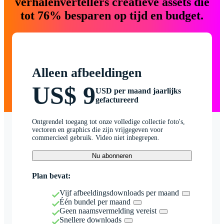
verhalenvertellers creatieve assets die
tot 76% besparen op tijd en budget.
Alleen afbeeldingen
US$ 9
USD per maand jaarlijks
gefactureerd
Ontgrendel toegang tot onze volledige collectie foto's,
vectoren en graphics die zijn vrijgegeven voor
commercieel gebruik. Video niet inbegrepen.
Nu abonneren
Plan bevat:
Vijf afbeeldingsdownloads per maand
Één bundel per maand
Geen naamsvermelding vereist
Snellere downloads