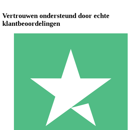
Vertrouwen ondersteund door echte
klantbeoordelingen
Individuele Creditpakketten
Betaal per gebruik met downloadtegoeden. Geen maandelijkse
verplichting vereist.
1 Downloaden
10
US$
00