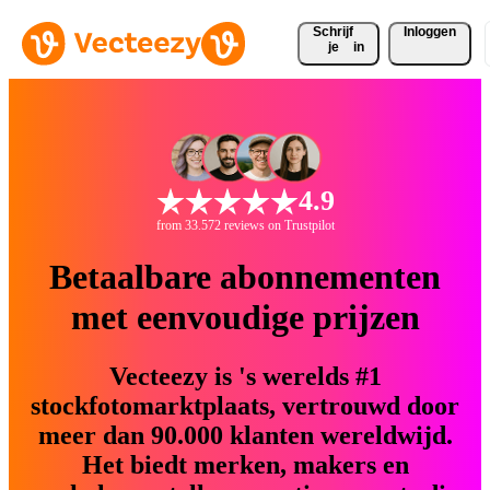
Schrijf 
Inloggen
je
in
4.9
from 33.572 reviews on Trustpilot
Betaalbare abonnementen
met eenvoudige prijzen
Vecteezy is 's werelds #1
stockfotomarktplaats, vertrouwd door
meer dan 90.000 klanten wereldwijd.
Het biedt merken, makers en