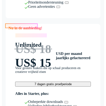
Prioriteitsondersteuning
Geen advertenties
Nu in de aanbieding!
Nu in de aanbieding!
Unlimited
US$ 18
USD per maand
jaarlijks gefactureerd
US$ 15
Voor grotere makers die op schaal produceren en
creatieve vrijheid eisen
7 dagen gratis proefperiode
Alles in Starter, plus:
Onbeperkte downloads
Volledige bibliotheektoegang