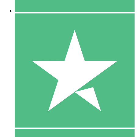
5 Downloaden
15
US$
00
10 Downloaden
20
US$
00