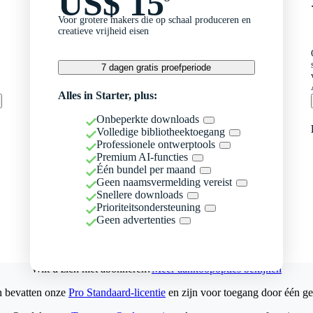
US$ 15
Voor grotere makers die op schaal produceren en
creatieve vrijheid eisen
7 dagen gratis proefperiode
Alles in Starter, plus:
Onbeperkte downloads
Volledige bibliotheektoegang
Professionele ontwerptools
Premium AI-functies
Één bundel per maand
Geen naamsvermelding vereist
Snellere downloads
Prioriteitsondersteuning
Geen advertenties
Wilt u zich niet abonneren?
Meer aankoopopties bekijken
n bevatten onze
Pro Standaard-licentie
en zijn voor toegang door één ge