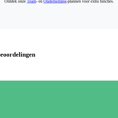
Ontdek onze
Team
- en
Onderneming
-plannen voor extra functies.
beoordelingen