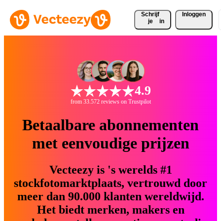
Schrijf 
Inloggen
je
in
4.9
from 33.572 reviews on Trustpilot
Betaalbare abonnementen
met eenvoudige prijzen
Vecteezy is 's werelds #1
stockfotomarktplaats, vertrouwd door
meer dan 90.000 klanten wereldwijd.
Het biedt merken, makers en