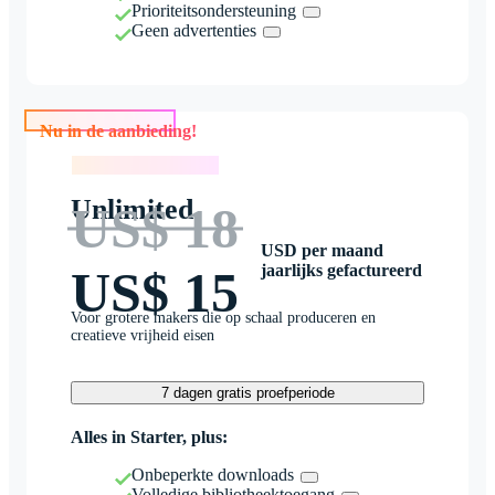
Prioriteitsondersteuning
Geen advertenties
Nu in de aanbieding!
Nu in de aanbieding!
Unlimited
US$ 18
USD per maand
jaarlijks gefactureerd
US$ 15
Voor grotere makers die op schaal produceren en
creatieve vrijheid eisen
7 dagen gratis proefperiode
Alles in Starter, plus:
Onbeperkte downloads
Volledige bibliotheektoegang