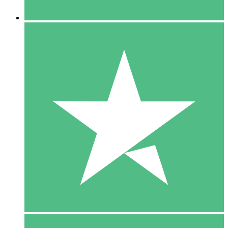
5 Downloaden
15
US$
00
10 Downloaden
20
US$
00