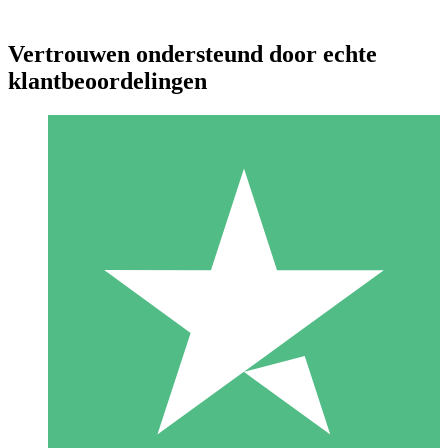
Vertrouwen ondersteund door echte
klantbeoordelingen
Individuele Creditpakketten
Betaal per gebruik met downloadtegoeden. Geen maandelijkse
verplichting vereist.
1 Downloaden
10
US$
00