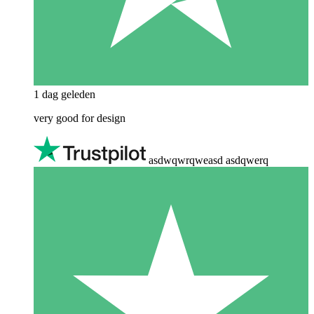
1 dag geleden
very good for design
asdwqwrqweasd asdqwerq