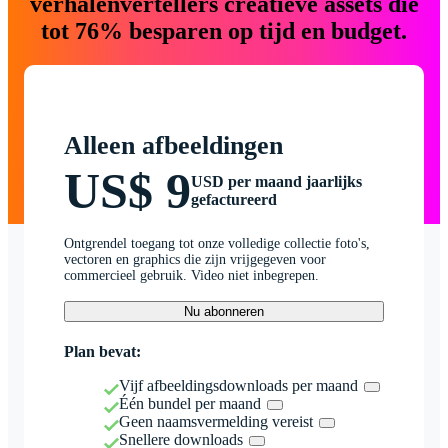
verhalenvertellers creatieve assets die
tot 76% besparen op tijd en budget.
Alleen afbeeldingen
US$ 9
USD per maand jaarlijks
gefactureerd
Ontgrendel toegang tot onze volledige collectie foto's,
vectoren en graphics die zijn vrijgegeven voor
commercieel gebruik. Video niet inbegrepen.
Nu abonneren
Plan bevat:
Vijf afbeeldingsdownloads per maand
Één bundel per maand
Geen naamsvermelding vereist
Snellere downloads