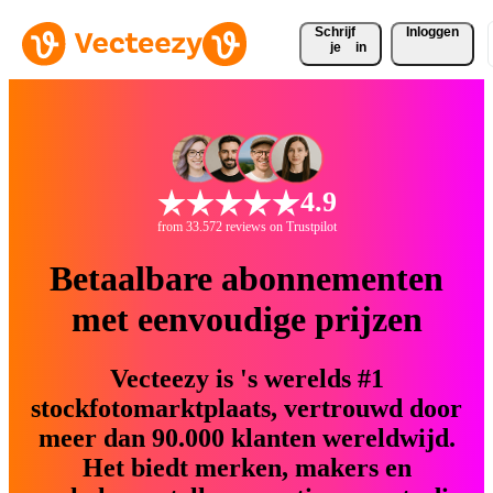
Schrijf 
Inloggen
je
in
4.9
from 33.572 reviews on Trustpilot
Betaalbare abonnementen
met eenvoudige prijzen
Vecteezy is 's werelds #1
stockfotomarktplaats, vertrouwd door
meer dan 90.000 klanten wereldwijd.
Het biedt merken, makers en