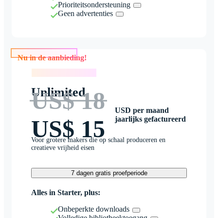
Prioriteitsondersteuning
Geen advertenties
Nu in de aanbieding!
Nu in de aanbieding!
Unlimited
US$ 18
USD per maand
jaarlijks gefactureerd
US$ 15
Voor grotere makers die op schaal produceren en
creatieve vrijheid eisen
7 dagen gratis proefperiode
Alles in Starter, plus:
Onbeperkte downloads
Volledige bibliotheektoegang