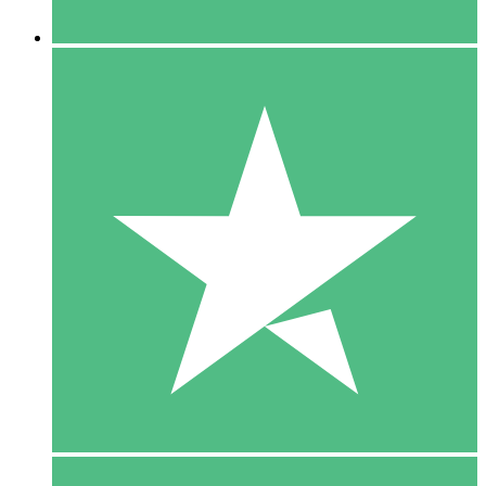
5 Downloaden
15
US$
00
10 Downloaden
20
US$
00