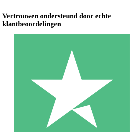
Vertrouwen ondersteund door echte
klantbeoordelingen
Individuele Creditpakketten
Betaal per gebruik met downloadtegoeden. Geen maandelijkse
verplichting vereist.
1 Downloaden
10
US$
00