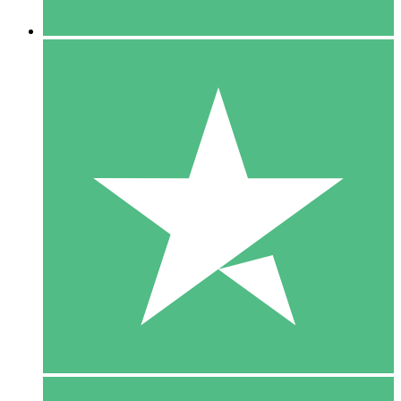
5 Downloaden
15
US$
00
10 Downloaden
20
US$
00