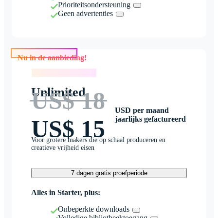
Prioriteitsondersteuning
Geen advertenties
Nu in de aanbieding!
Nu in de aanbieding!
Unlimited
US$ 18
USD per maand
jaarlijks gefactureerd
US$ 15
Voor grotere makers die op schaal produceren en
creatieve vrijheid eisen
7 dagen gratis proefperiode
Alles in Starter, plus:
Onbeperkte downloads
Volledige bibliotheektoegang