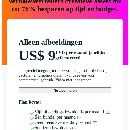
verhalenvertellers creatieve assets die
tot 76% besparen op tijd en budget.
Alleen afbeeldingen
US$ 9
USD per maand jaarlijks
gefactureerd
Ontgrendel toegang tot onze volledige collectie foto's,
vectoren en graphics die zijn vrijgegeven voor
commercieel gebruik. Video niet inbegrepen.
Nu abonneren
Plan bevat:
Vijf afbeeldingsdownloads per maand
Één bundel per maand
Geen naamsvermelding vereist
Snellere downloads