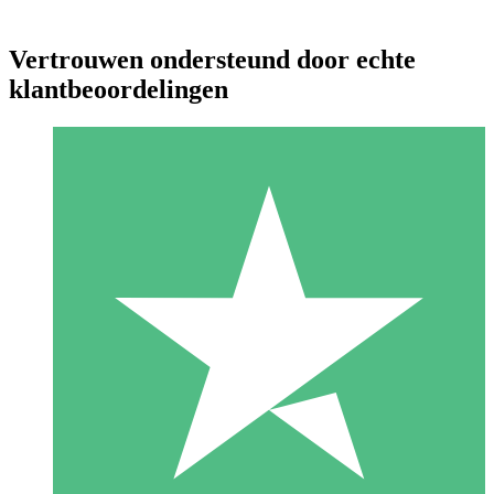
Vertrouwen ondersteund door echte
klantbeoordelingen
Individuele Creditpakketten
Betaal per gebruik met downloadtegoeden. Geen maandelijkse
verplichting vereist.
1 Downloaden
10
US$
00