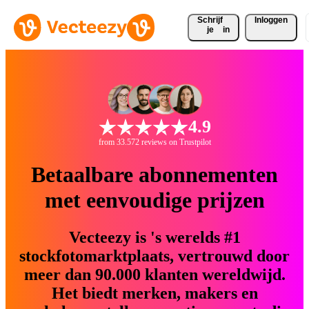
Schrijf 
Inloggen
je
in
4.9
from 33.572 reviews on Trustpilot
Betaalbare abonnementen
met eenvoudige prijzen
Vecteezy is 's werelds #1
stockfotomarktplaats, vertrouwd door
meer dan 90.000 klanten wereldwijd.
Het biedt merken, makers en