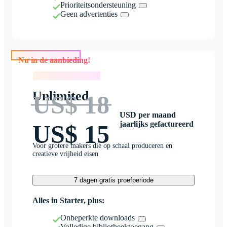
Prioriteitsondersteuning
Geen advertenties
Nu in de aanbieding!
Nu in de aanbieding!
Unlimited
US$ 18
USD per maand
jaarlijks gefactureerd
US$ 15
Voor grotere makers die op schaal produceren en
creatieve vrijheid eisen
7 dagen gratis proefperiode
Alles in Starter, plus:
Onbeperkte downloads
Volledige bibliotheektoegang