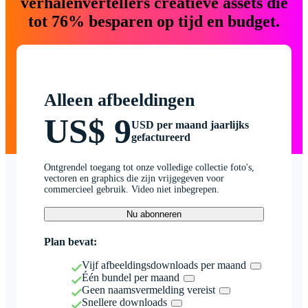
verhalenvertellers creatieve assets die
tot 76% besparen op tijd en budget.
Alleen afbeeldingen
US$ 9
USD per maand jaarlijks
gefactureerd
Ontgrendel toegang tot onze volledige collectie foto's,
vectoren en graphics die zijn vrijgegeven voor
commercieel gebruik. Video niet inbegrepen.
Nu abonneren
Plan bevat:
Vijf afbeeldingsdownloads per maand
Één bundel per maand
Geen naamsvermelding vereist
Snellere downloads