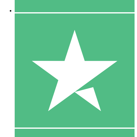
5 Downloaden
15
US$
00
10 Downloaden
20
US$
00