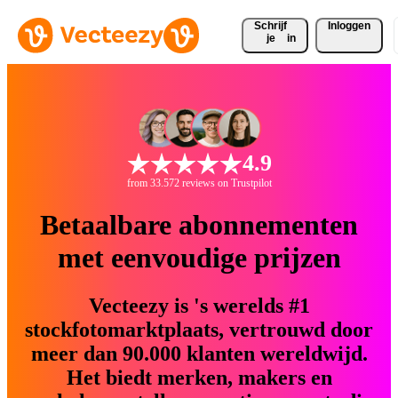
Schrijf 
Inloggen
je
in
4.9
from 33.572 reviews on Trustpilot
Betaalbare abonnementen
met eenvoudige prijzen
Vecteezy is 's werelds #1
stockfotomarktplaats, vertrouwd door
meer dan 90.000 klanten wereldwijd.
Het biedt merken, makers en