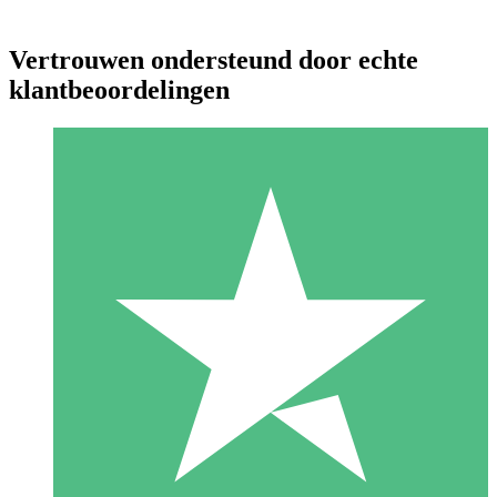
Vertrouwen ondersteund door echte
klantbeoordelingen
Individuele Creditpakketten
Betaal per gebruik met downloadtegoeden. Geen maandelijkse
verplichting vereist.
1 Downloaden
10
US$
00