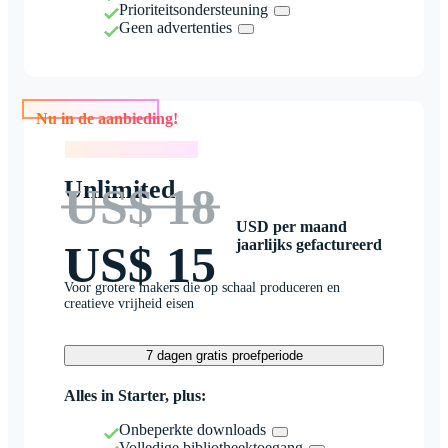
Prioriteitsondersteuning
Geen advertenties
Nu in de aanbieding!
Nu in de aanbieding!
Unlimited
US$ 18
USD per maand
jaarlijks gefactureerd
US$ 15
Voor grotere makers die op schaal produceren en
creatieve vrijheid eisen
7 dagen gratis proefperiode
Alles in Starter, plus:
Onbeperkte downloads
Volledige bibliotheektoegang