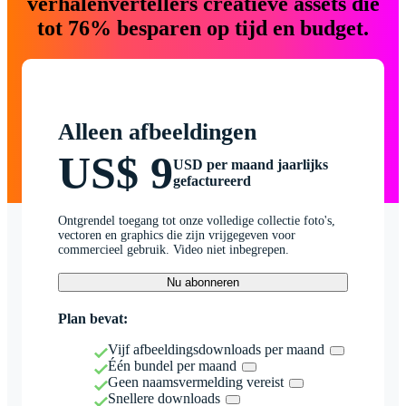
verhalenvertellers creatieve assets die
tot 76% besparen op tijd en budget.
Alleen afbeeldingen
US$ 9
USD per maand jaarlijks
gefactureerd
Ontgrendel toegang tot onze volledige collectie foto's,
vectoren en graphics die zijn vrijgegeven voor
commercieel gebruik. Video niet inbegrepen.
Nu abonneren
Plan bevat:
Vijf afbeeldingsdownloads per maand
Één bundel per maand
Geen naamsvermelding vereist
Snellere downloads