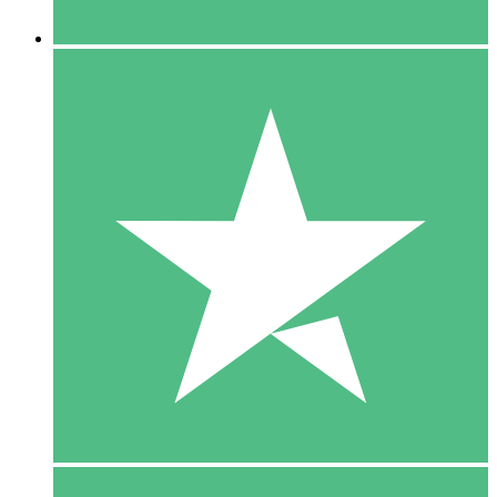
5 Downloaden
15
US$
00
10 Downloaden
20
US$
00