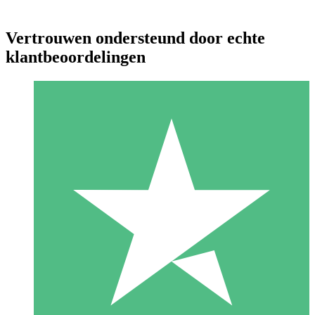
Vertrouwen ondersteund door echte
klantbeoordelingen
Individuele Creditpakketten
Betaal per gebruik met downloadtegoeden. Geen maandelijkse
verplichting vereist.
1 Downloaden
10
US$
00