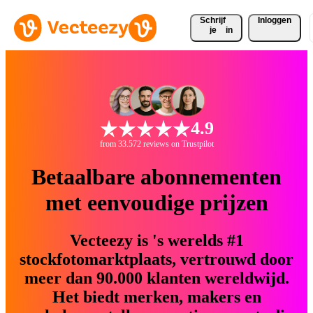
Schrijf 
Inloggen
je
in
4.9
from 33.572 reviews on Trustpilot
Betaalbare abonnementen
met eenvoudige prijzen
Vecteezy is 's werelds #1
stockfotomarktplaats, vertrouwd door
meer dan 90.000 klanten wereldwijd.
Het biedt merken, makers en