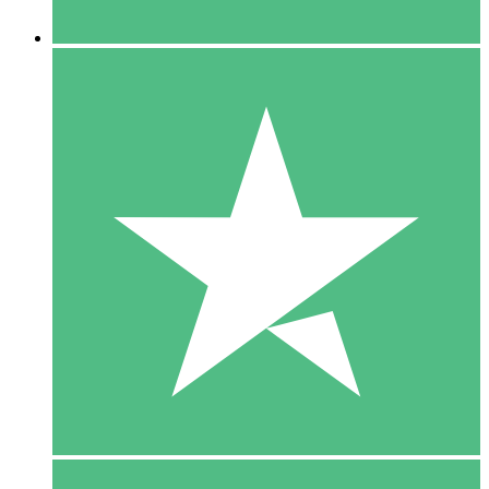
5 Downloaden
15
US$
00
10 Downloaden
20
US$
00