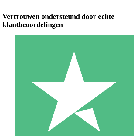
Vertrouwen ondersteund door echte
klantbeoordelingen
Individuele Creditpakketten
Betaal per gebruik met downloadtegoeden. Geen maandelijkse
verplichting vereist.
1 Downloaden
10
US$
00