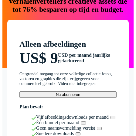
verhalenvertellers creatieve assets die
tot 76% besparen op tijd en budget.
Alleen afbeeldingen
US$ 9
USD per maand jaarlijks
gefactureerd
Ontgrendel toegang tot onze volledige collectie foto's,
vectoren en graphics die zijn vrijgegeven voor
commercieel gebruik. Video niet inbegrepen.
Nu abonneren
Plan bevat:
Vijf afbeeldingsdownloads per maand
Één bundel per maand
Geen naamsvermelding vereist
Snellere downloads