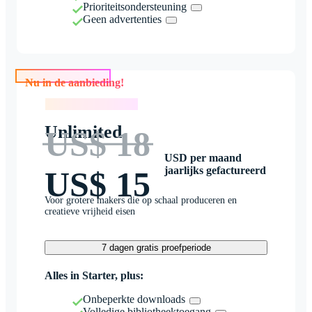
Prioriteitsondersteuning
Geen advertenties
Nu in de aanbieding!
Nu in de aanbieding!
Unlimited
US$ 18
USD per maand
jaarlijks gefactureerd
US$ 15
Voor grotere makers die op schaal produceren en
creatieve vrijheid eisen
7 dagen gratis proefperiode
Alles in Starter, plus:
Onbeperkte downloads
Volledige bibliotheektoegang