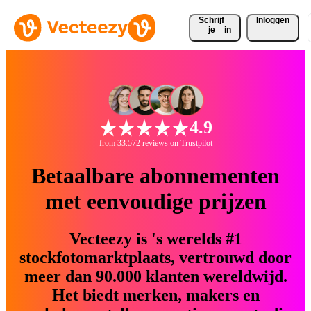
Schrijf 
Inloggen
je
in
4.9
from 33.572 reviews on Trustpilot
Betaalbare abonnementen
met eenvoudige prijzen
Vecteezy is 's werelds #1
stockfotomarktplaats, vertrouwd door
meer dan 90.000 klanten wereldwijd.
Het biedt merken, makers en