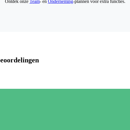
Ontdek onze
Team
- en
Onderneming
-plannen voor extra functies.
beoordelingen