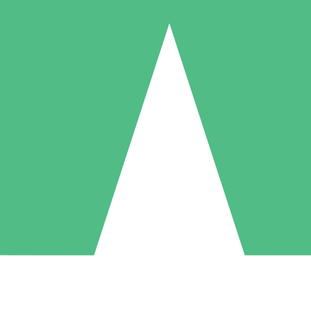
Individuele Creditpakketten
l per gebruik met downloadtegoeden. Geen maandelijkse verplichting ve
1 Downloaden
5 Downloaden
10 Downloaden
10
15
20
US$
00
US$
00
US$
00