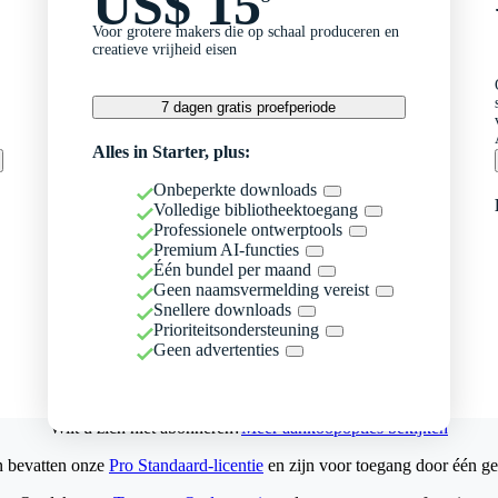
US$ 15
Voor grotere makers die op schaal produceren en
creatieve vrijheid eisen
7 dagen gratis proefperiode
Alles in Starter, plus:
Onbeperkte downloads
Volledige bibliotheektoegang
Professionele ontwerptools
Premium AI-functies
Één bundel per maand
Geen naamsvermelding vereist
Snellere downloads
Prioriteitsondersteuning
Geen advertenties
Wilt u zich niet abonneren?
Meer aankoopopties bekijken
n bevatten onze
Pro Standaard-licentie
en zijn voor toegang door één ge