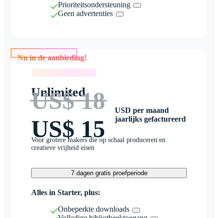
Prioriteitsondersteuning
Geen advertenties
Nu in de aanbieding!
Nu in de aanbieding!
Unlimited
US$ 18
USD per maand
jaarlijks gefactureerd
US$ 15
Voor grotere makers die op schaal produceren en
creatieve vrijheid eisen
7 dagen gratis proefperiode
Alles in Starter, plus:
Onbeperkte downloads
Volledige bibliotheektoegang