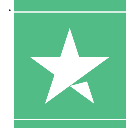
5 Downloaden
15
US$
00
10 Downloaden
20
US$
00