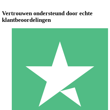
Vertrouwen ondersteund door echte
klantbeoordelingen
Individuele Creditpakketten
Betaal per gebruik met downloadtegoeden. Geen maandelijkse
verplichting vereist.
1 Downloaden
10
US$
00