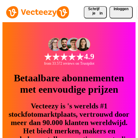
Schrijf 
Inloggen
je
in
4.9
from 33.572 reviews on Trustpilot
Betaalbare abonnementen
met eenvoudige prijzen
Vecteezy is 's werelds #1
stockfotomarktplaats, vertrouwd door
meer dan 90.000 klanten wereldwijd.
Het biedt merken, makers en