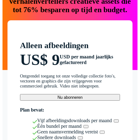
verhalenvertellers creatieve assets die
tot 76% besparen op tijd en budget.
Alleen afbeeldingen
US$ 9
USD per maand jaarlijks
gefactureerd
Ontgrendel toegang tot onze volledige collectie foto's,
vectoren en graphics die zijn vrijgegeven voor
commercieel gebruik. Video niet inbegrepen.
Nu abonneren
Plan bevat:
Vijf afbeeldingsdownloads per maand
Één bundel per maand
Geen naamsvermelding vereist
Snellere downloads