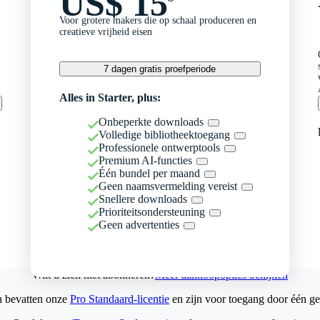
US$ 15
Voor grotere makers die op schaal produceren en
creatieve vrijheid eisen
7 dagen gratis proefperiode
Alles in Starter, plus:
Onbeperkte downloads
Volledige bibliotheektoegang
Professionele ontwerptools
Premium AI-functies
Één bundel per maand
Geen naamsvermelding vereist
Snellere downloads
Prioriteitsondersteuning
Geen advertenties
Wilt u zich niet abonneren?
Meer aankoopopties bekijken
n bevatten onze
Pro Standaard-licentie
en zijn voor toegang door één ge