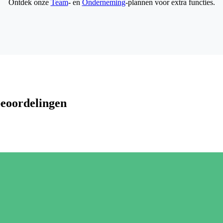
Ontdek onze
Team
- en
Onderneming
-plannen voor extra functies.
beoordelingen