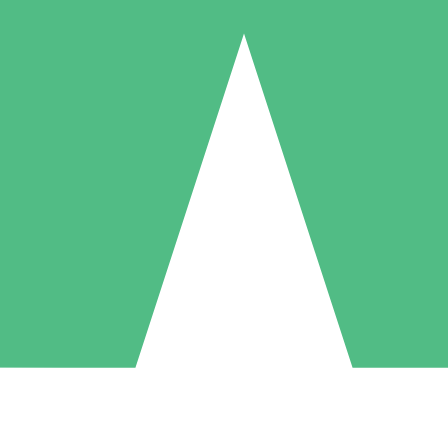
Individuele Creditpakketten
l per gebruik met downloadtegoeden. Geen maandelijkse verplichting ve
1 Downloaden
5 Downloaden
10 Downloaden
10
15
20
US$
00
US$
00
US$
00