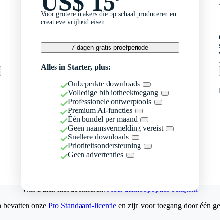
US$ 15
Voor grotere makers die op schaal produceren en
creatieve vrijheid eisen
7 dagen gratis proefperiode
Alles in Starter, plus:
Onbeperkte downloads
Volledige bibliotheektoegang
Professionele ontwerptools
Premium AI-functies
Één bundel per maand
Geen naamsvermelding vereist
Snellere downloads
Prioriteitsondersteuning
Geen advertenties
Wilt u zich niet abonneren?
Meer aankoopopties bekijken
n bevatten onze
Pro Standaard-licentie
en zijn voor toegang door één ge