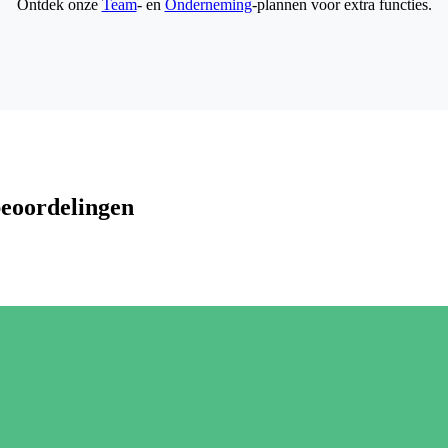
Ontdek onze
Team
- en
Onderneming
-plannen voor extra functies.
beoordelingen