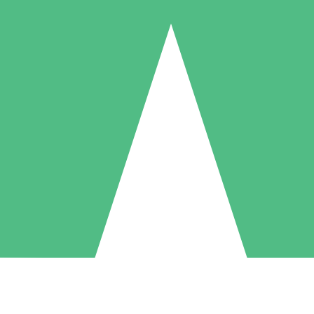
Individuele Creditpakketten
l per gebruik met downloadtegoeden. Geen maandelijkse verplichting ve
1 Downloaden
5 Downloaden
10 Downloaden
10
15
20
US$
00
US$
00
US$
00