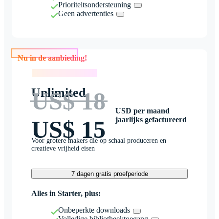
Prioriteitsondersteuning
Geen advertenties
Nu in de aanbieding!
Nu in de aanbieding!
Unlimited
US$ 18
USD per maand
jaarlijks gefactureerd
US$ 15
Voor grotere makers die op schaal produceren en
creatieve vrijheid eisen
7 dagen gratis proefperiode
Alles in Starter, plus:
Onbeperkte downloads
Volledige bibliotheektoegang