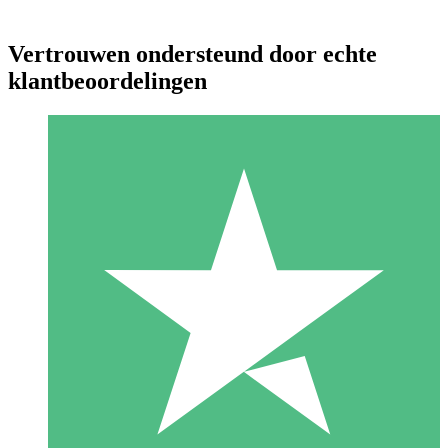
Vertrouwen ondersteund door echte
klantbeoordelingen
Individuele Creditpakketten
Betaal per gebruik met downloadtegoeden. Geen maandelijkse
verplichting vereist.
1 Downloaden
10
US$
00