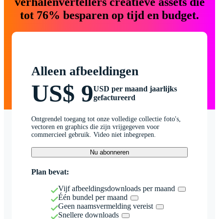
verhalenvertellers creatieve assets die
tot 76% besparen op tijd en budget.
Alleen afbeeldingen
US$ 9
USD per maand jaarlijks
gefactureerd
Ontgrendel toegang tot onze volledige collectie foto's,
vectoren en graphics die zijn vrijgegeven voor
commercieel gebruik. Video niet inbegrepen.
Nu abonneren
Plan bevat:
Vijf afbeeldingsdownloads per maand
Één bundel per maand
Geen naamsvermelding vereist
Snellere downloads