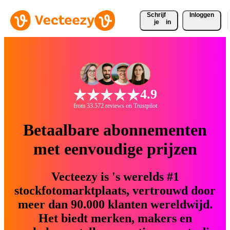
Schrijf 
Inloggen
je
in
4.9
from 33.572 reviews on Trustpilot
Betaalbare abonnementen
met eenvoudige prijzen
Vecteezy is 's werelds #1
stockfotomarktplaats, vertrouwd door
meer dan 90.000 klanten wereldwijd.
Het biedt merken, makers en