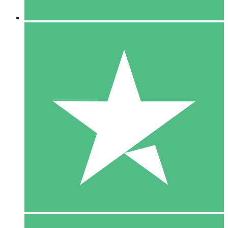
5 Downloaden
15
US$
00
10 Downloaden
20
US$
00