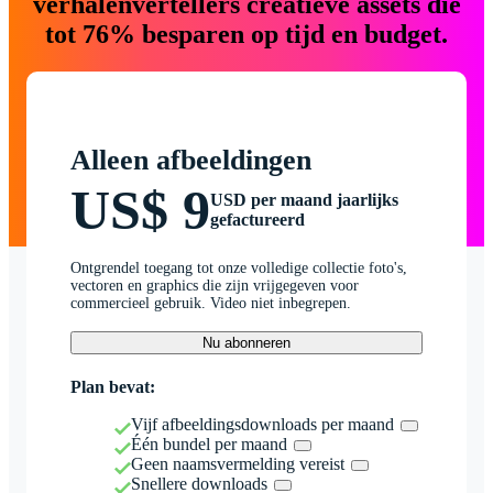
verhalenvertellers creatieve assets die
tot 76% besparen op tijd en budget.
Alleen afbeeldingen
US$ 9
USD per maand jaarlijks
gefactureerd
Ontgrendel toegang tot onze volledige collectie foto's,
vectoren en graphics die zijn vrijgegeven voor
commercieel gebruik. Video niet inbegrepen.
Nu abonneren
Plan bevat:
Vijf afbeeldingsdownloads per maand
Één bundel per maand
Geen naamsvermelding vereist
Snellere downloads