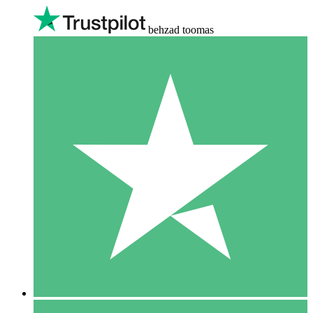
behzad toomas