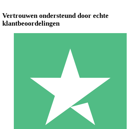
Vertrouwen ondersteund door echte
klantbeoordelingen
Individuele Creditpakketten
Betaal per gebruik met downloadtegoeden. Geen maandelijkse
verplichting vereist.
1 Downloaden
10
US$
00