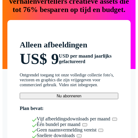
verhalenvertellers creatieve assets die
tot 76% besparen op tijd en budget.
Alleen afbeeldingen
US$ 9
USD per maand jaarlijks
gefactureerd
Ontgrendel toegang tot onze volledige collectie foto's,
vectoren en graphics die zijn vrijgegeven voor
commercieel gebruik. Video niet inbegrepen.
Nu abonneren
Plan bevat:
Vijf afbeeldingsdownloads per maand
Één bundel per maand
Geen naamsvermelding vereist
Snellere downloads