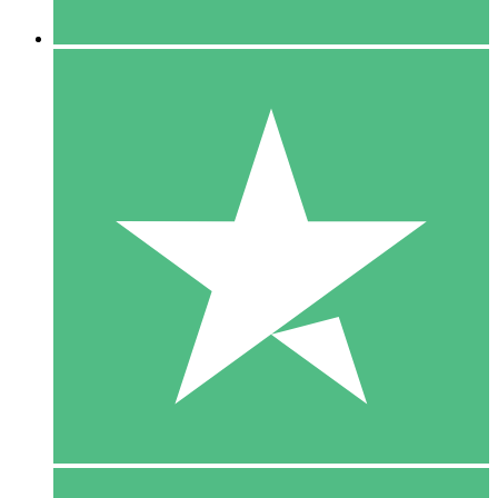
5 Downloaden
15
US$
00
10 Downloaden
20
US$
00