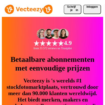
Schrijf 
Inloggen
je
in
4.9
from 33.572 reviews on Trustpilot
Betaalbare abonnementen
met eenvoudige prijzen
Vecteezy is 's werelds #1
stockfotomarktplaats, vertrouwd door
meer dan 90.000 klanten wereldwijd.
Het biedt merken, makers en