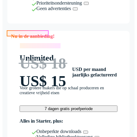
Prioriteitsondersteuning
Geen advertenties
Nu in de aanbieding!
Nu in de aanbieding!
Unlimited
US$ 18
USD per maand
jaarlijks gefactureerd
US$ 15
Voor grotere makers die op schaal produceren en
creatieve vrijheid eisen
7 dagen gratis proefperiode
Alles in Starter, plus:
Onbeperkte downloads
Volledige bibliotheektoegang