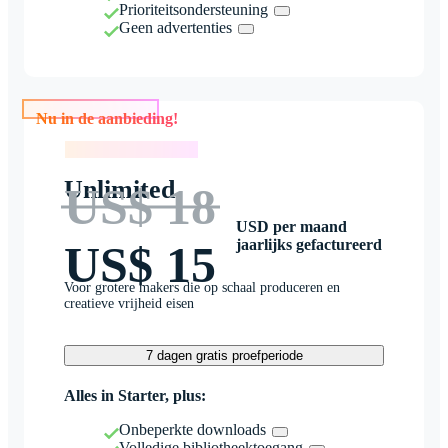
Prioriteitsondersteuning
Geen advertenties
Nu in de aanbieding!
Nu in de aanbieding!
Unlimited
US$ 18
USD per maand
jaarlijks gefactureerd
US$ 15
Voor grotere makers die op schaal produceren en
creatieve vrijheid eisen
7 dagen gratis proefperiode
Alles in Starter, plus:
Onbeperkte downloads
Volledige bibliotheektoegang