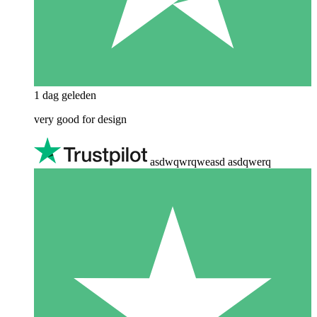
1 dag geleden
very good for design
asdwqwrqweasd asdqwerq