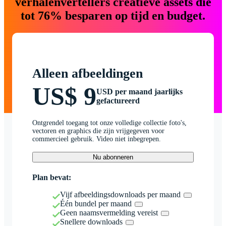
verhalenvertellers creatieve assets die
tot 76% besparen op tijd en budget.
Alleen afbeeldingen
US$ 9
USD per maand jaarlijks
gefactureerd
Ontgrendel toegang tot onze volledige collectie foto's,
vectoren en graphics die zijn vrijgegeven voor
commercieel gebruik. Video niet inbegrepen.
Nu abonneren
Plan bevat:
Vijf afbeeldingsdownloads per maand
Één bundel per maand
Geen naamsvermelding vereist
Snellere downloads