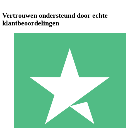
Vertrouwen ondersteund door echte
klantbeoordelingen
Individuele Creditpakketten
Betaal per gebruik met downloadtegoeden. Geen maandelijkse
verplichting vereist.
1 Downloaden
10
US$
00