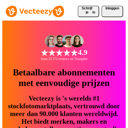
Schrijf 
Inloggen
je
in
4.9
from 33.572 reviews on Trustpilot
Betaalbare abonnementen
met eenvoudige prijzen
Vecteezy is 's werelds #1
stockfotomarktplaats, vertrouwd door
meer dan 90.000 klanten wereldwijd.
Het biedt merken, makers en