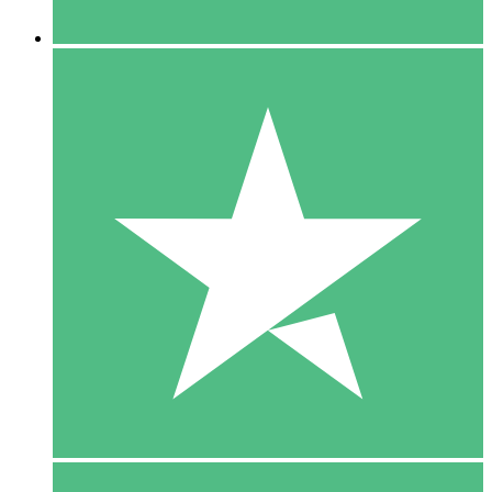
5 Downloaden
15
US$
00
10 Downloaden
20
US$
00