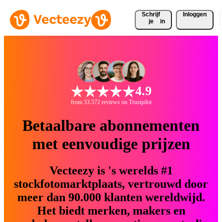
Schrijf 
Inloggen
je
in
4.9
from 33.572 reviews on Trustpilot
Betaalbare abonnementen
met eenvoudige prijzen
Vecteezy is 's werelds #1
stockfotomarktplaats, vertrouwd door
meer dan 90.000 klanten wereldwijd.
Het biedt merken, makers en