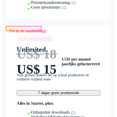
Prioriteitsondersteuning
Geen advertenties
Nu in de aanbieding!
Nu in de aanbieding!
Unlimited
US$ 18
USD per maand
jaarlijks gefactureerd
US$ 15
Voor grotere makers die op schaal produceren en
creatieve vrijheid eisen
7 dagen gratis proefperiode
Alles in Starter, plus:
Onbeperkte downloads
Volledige bibliotheektoegang