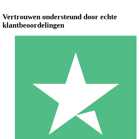
Vertrouwen ondersteund door echte
klantbeoordelingen
Individuele Creditpakketten
Betaal per gebruik met downloadtegoeden. Geen maandelijkse
verplichting vereist.
1 Downloaden
10
US$
00