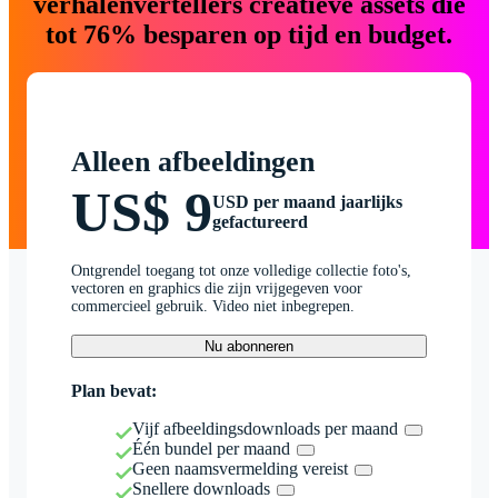
verhalenvertellers creatieve assets die
tot 76% besparen op tijd en budget.
Alleen afbeeldingen
US$ 9
USD per maand jaarlijks
gefactureerd
Ontgrendel toegang tot onze volledige collectie foto's,
vectoren en graphics die zijn vrijgegeven voor
commercieel gebruik. Video niet inbegrepen.
Nu abonneren
Plan bevat:
Vijf afbeeldingsdownloads per maand
Één bundel per maand
Geen naamsvermelding vereist
Snellere downloads