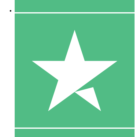
5 Downloaden
15
US$
00
10 Downloaden
20
US$
00