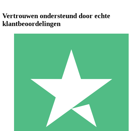
Vertrouwen ondersteund door echte
klantbeoordelingen
Individuele Creditpakketten
Betaal per gebruik met downloadtegoeden. Geen maandelijkse
verplichting vereist.
1 Downloaden
10
US$
00