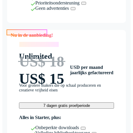
Prioriteitsondersteuning
Geen advertenties
Nu in de aanbieding!
Nu in de aanbieding!
Unlimited
US$ 18
USD per maand
jaarlijks gefactureerd
US$ 15
Voor grotere makers die op schaal produceren en
creatieve vrijheid eisen
7 dagen gratis proefperiode
Alles in Starter, plus:
Onbeperkte downloads
Volledige bibliotheektoegang