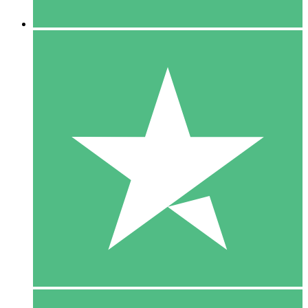
5 Downloaden
15
US$
00
10 Downloaden
20
US$
00