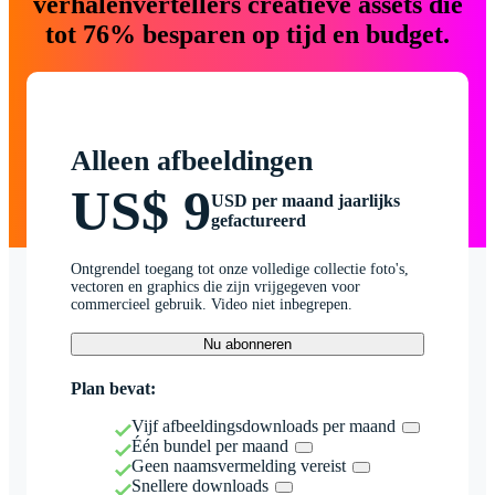
verhalenvertellers creatieve assets die
tot 76% besparen op tijd en budget.
Alleen afbeeldingen
US$ 9
USD per maand jaarlijks
gefactureerd
Ontgrendel toegang tot onze volledige collectie foto's,
vectoren en graphics die zijn vrijgegeven voor
commercieel gebruik. Video niet inbegrepen.
Nu abonneren
Plan bevat:
Vijf afbeeldingsdownloads per maand
Één bundel per maand
Geen naamsvermelding vereist
Snellere downloads