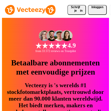
Schrijf 
Inloggen
je
in
4.9
from 33.572 reviews on Trustpilot
Betaalbare abonnementen
met eenvoudige prijzen
Vecteezy is 's werelds #1
stockfotomarktplaats, vertrouwd door
meer dan 90.000 klanten wereldwijd.
Het biedt merken, makers en