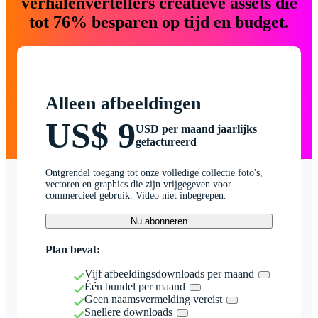
verhalenvertellers creatieve assets die
tot 76% besparen op tijd en budget.
Alleen afbeeldingen
US$ 9
USD per maand jaarlijks
gefactureerd
Ontgrendel toegang tot onze volledige collectie foto's,
vectoren en graphics die zijn vrijgegeven voor
commercieel gebruik. Video niet inbegrepen.
Nu abonneren
Plan bevat:
Vijf afbeeldingsdownloads per maand
Één bundel per maand
Geen naamsvermelding vereist
Snellere downloads