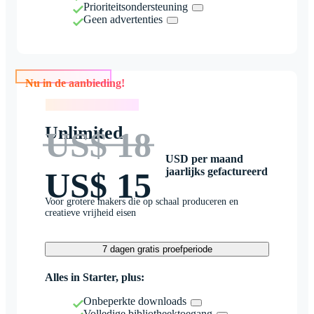
Prioriteitsondersteuning
Geen advertenties
Nu in de aanbieding!
Nu in de aanbieding!
Unlimited
US$ 18
USD per maand
jaarlijks gefactureerd
US$ 15
Voor grotere makers die op schaal produceren en
creatieve vrijheid eisen
7 dagen gratis proefperiode
Alles in Starter, plus:
Onbeperkte downloads
Volledige bibliotheektoegang