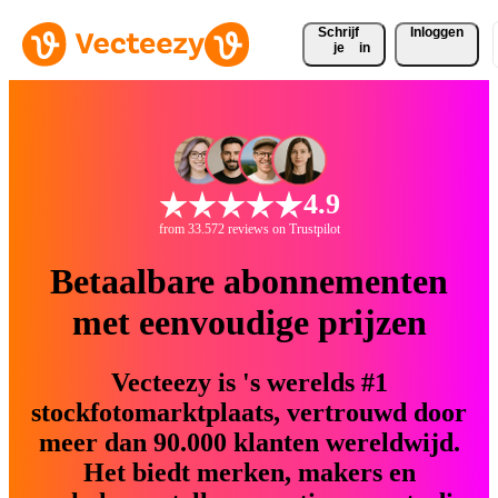
Schrijf 
Inloggen
je
in
4.9
from 33.572 reviews on Trustpilot
Betaalbare abonnementen
met eenvoudige prijzen
Vecteezy is 's werelds #1
stockfotomarktplaats, vertrouwd door
meer dan 90.000 klanten wereldwijd.
Het biedt merken, makers en