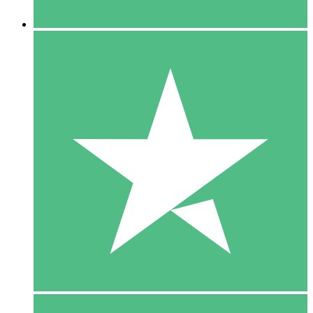
5 Downloaden
15
US$
00
10 Downloaden
20
US$
00