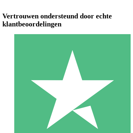
Vertrouwen ondersteund door echte
klantbeoordelingen
Individuele Creditpakketten
Betaal per gebruik met downloadtegoeden. Geen maandelijkse
verplichting vereist.
1 Downloaden
10
US$
00