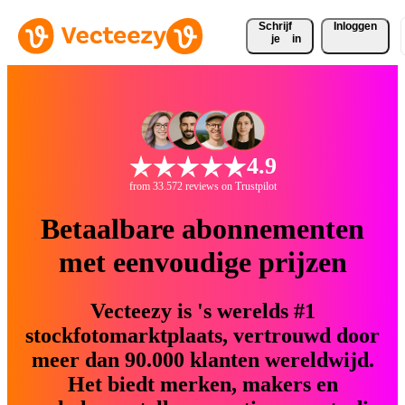
Schrijf 
Inloggen
je
in
4.9
from 33.572 reviews on Trustpilot
Betaalbare abonnementen
met eenvoudige prijzen
Vecteezy is 's werelds #1
stockfotomarktplaats, vertrouwd door
meer dan 90.000 klanten wereldwijd.
Het biedt merken, makers en