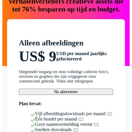
verhalenvertellers creatieve assets die
tot 76% besparen op tijd en budget.
Alleen afbeeldingen
US$ 9
USD per maand jaarlijks
gefactureerd
Ontgrendel toegang tot onze volledige collectie foto's,
vectoren en graphics die zijn vrijgegeven voor
commercieel gebruik. Video niet inbegrepen.
Nu abonneren
Plan bevat:
Vijf afbeeldingsdownloads per maand
Één bundel per maand
Geen naamsvermelding vereist
Snellere downloads