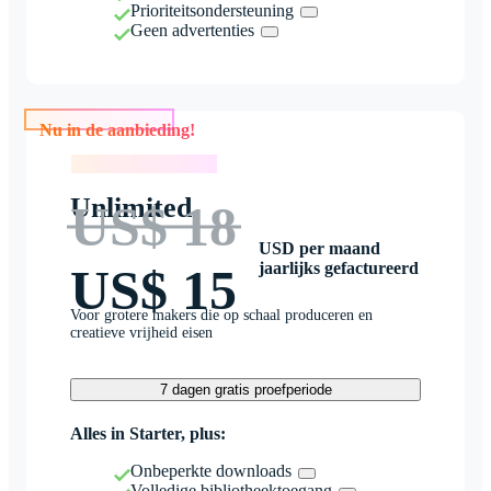
Prioriteitsondersteuning
Geen advertenties
Nu in de aanbieding!
Nu in de aanbieding!
Unlimited
US$ 18
USD per maand
jaarlijks gefactureerd
US$ 15
Voor grotere makers die op schaal produceren en
creatieve vrijheid eisen
7 dagen gratis proefperiode
Alles in Starter, plus:
Onbeperkte downloads
Volledige bibliotheektoegang