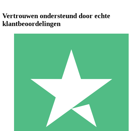
Vertrouwen ondersteund door echte
klantbeoordelingen
Individuele Creditpakketten
Betaal per gebruik met downloadtegoeden. Geen maandelijkse
verplichting vereist.
1 Downloaden
10
US$
00