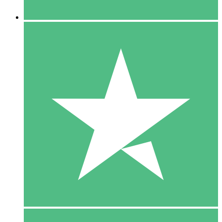
5 Downloaden
15
US$
00
10 Downloaden
20
US$
00