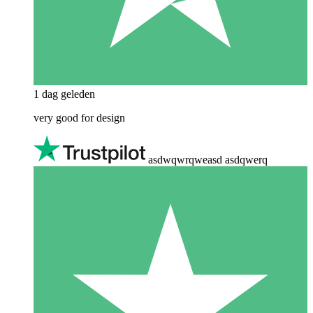
1 dag geleden
very good for design
asdwqwrqweasd asdqwerq