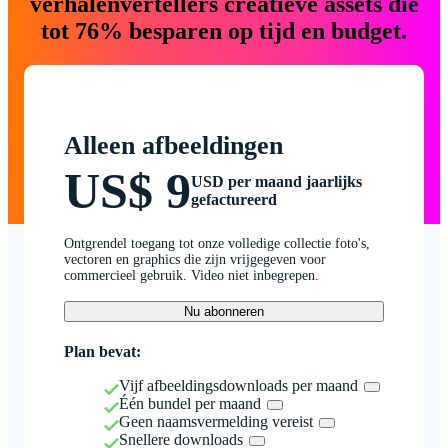
verhalenvertellers creatieve assets die
tot 76% besparen op tijd en budget.
Alleen afbeeldingen
US$ 9
USD per maand jaarlijks
gefactureerd
Ontgrendel toegang tot onze volledige collectie foto's,
vectoren en graphics die zijn vrijgegeven voor
commercieel gebruik. Video niet inbegrepen.
Nu abonneren
Plan bevat:
Vijf afbeeldingsdownloads per maand
Één bundel per maand
Geen naamsvermelding vereist
Snellere downloads