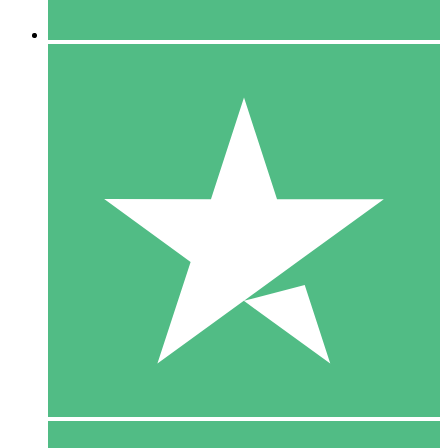
5 Downloaden
15
US$
00
10 Downloaden
20
US$
00