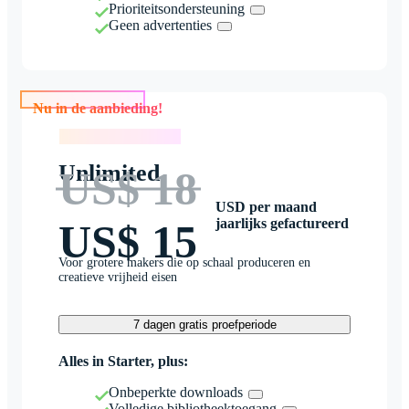
Prioriteitsondersteuning
Geen advertenties
Nu in de aanbieding!
Nu in de aanbieding!
Unlimited
US$ 18
USD per maand
jaarlijks gefactureerd
US$ 15
Voor grotere makers die op schaal produceren en
creatieve vrijheid eisen
7 dagen gratis proefperiode
Alles in Starter, plus:
Onbeperkte downloads
Volledige bibliotheektoegang