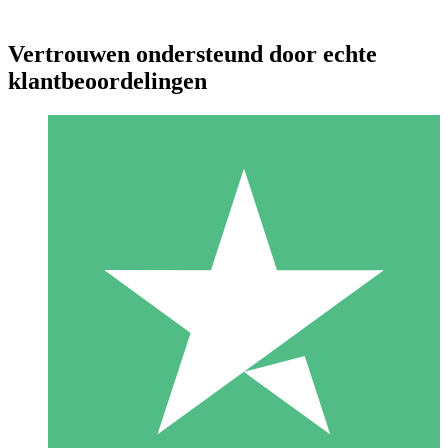
Vertrouwen ondersteund door echte
klantbeoordelingen
Individuele Creditpakketten
Betaal per gebruik met downloadtegoeden. Geen maandelijkse
verplichting vereist.
1 Downloaden
10
US$
00