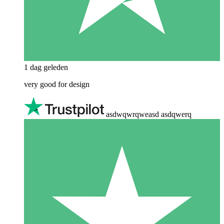
1 dag geleden
very good for design
asdwqwrqweasd asdqwerq