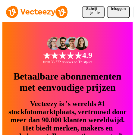
Schrijf 
Inloggen
je
in
4.9
from 33.572 reviews on Trustpilot
Betaalbare abonnementen
met eenvoudige prijzen
Vecteezy is 's werelds #1
stockfotomarktplaats, vertrouwd door
meer dan 90.000 klanten wereldwijd.
Het biedt merken, makers en