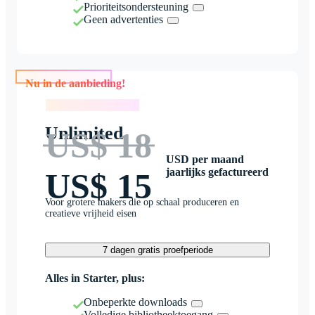
Prioriteitsondersteuning
Geen advertenties
Nu in de aanbieding!
Nu in de aanbieding!
Unlimited
US$ 18
USD per maand
jaarlijks gefactureerd
US$ 15
Voor grotere makers die op schaal produceren en
creatieve vrijheid eisen
7 dagen gratis proefperiode
Alles in Starter, plus:
Onbeperkte downloads
Volledige bibliotheektoegang