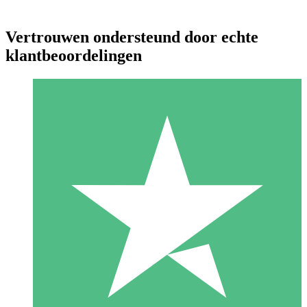
Vertrouwen ondersteund door echte
klantbeoordelingen
Individuele Creditpakketten
Betaal per gebruik met downloadtegoeden. Geen maandelijkse
verplichting vereist.
1 Downloaden
10
US$
00