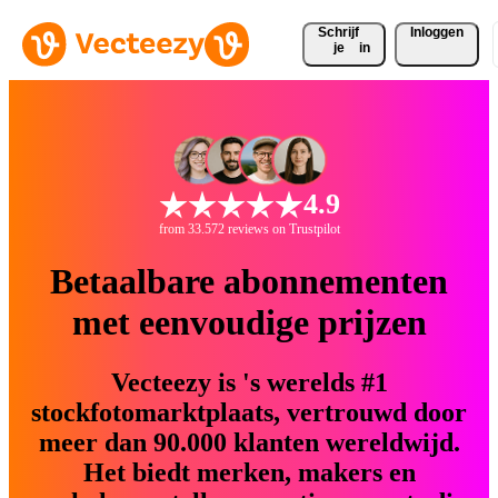
Schrijf 
Inloggen
je
in
4.9
from 33.572 reviews on Trustpilot
Betaalbare abonnementen
met eenvoudige prijzen
Vecteezy is 's werelds #1
stockfotomarktplaats, vertrouwd door
meer dan 90.000 klanten wereldwijd.
Het biedt merken, makers en