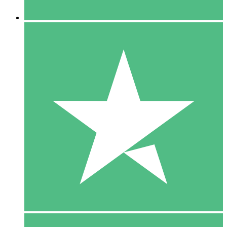
5 Downloaden
15
US$
00
10 Downloaden
20
US$
00