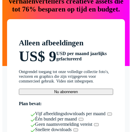
verhalenvertellers creatieve assets die
tot 76% besparen op tijd en budget.
Alleen afbeeldingen
US$ 9
USD per maand jaarlijks
gefactureerd
Ontgrendel toegang tot onze volledige collectie foto's,
vectoren en graphics die zijn vrijgegeven voor
commercieel gebruik. Video niet inbegrepen.
Nu abonneren
Plan bevat:
Vijf afbeeldingsdownloads per maand
Één bundel per maand
Geen naamsvermelding vereist
Snellere downloads