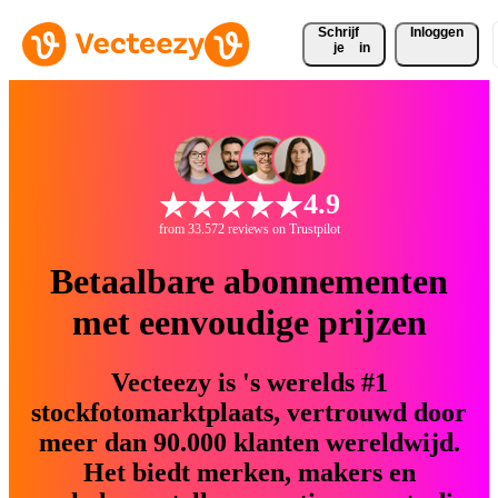
Schrijf 
Inloggen
je
in
4.9
from 33.572 reviews on Trustpilot
Betaalbare abonnementen
met eenvoudige prijzen
Vecteezy is 's werelds #1
stockfotomarktplaats, vertrouwd door
meer dan 90.000 klanten wereldwijd.
Het biedt merken, makers en