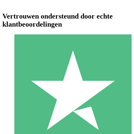
Vertrouwen ondersteund door echte
klantbeoordelingen
Individuele Creditpakketten
Betaal per gebruik met downloadtegoeden. Geen maandelijkse
verplichting vereist.
1 Downloaden
10
US$
00