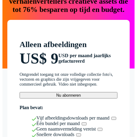
verhalenvertellers creatieve assets die
tot 76% besparen op tijd en budget.
Alleen afbeeldingen
US$ 9
USD per maand jaarlijks
gefactureerd
Ontgrendel toegang tot onze volledige collectie foto's,
vectoren en graphics die zijn vrijgegeven voor
commercieel gebruik. Video niet inbegrepen.
Nu abonneren
Plan bevat:
Vijf afbeeldingsdownloads per maand
Één bundel per maand
Geen naamsvermelding vereist
Snellere downloads