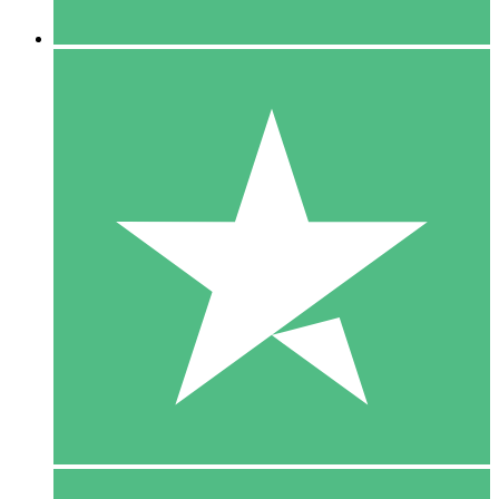
5 Downloaden
15
US$
00
10 Downloaden
20
US$
00