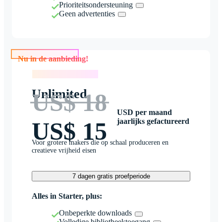
Prioriteitsondersteuning
Geen advertenties
Nu in de aanbieding!
Nu in de aanbieding!
Unlimited
US$ 18
USD per maand
jaarlijks gefactureerd
US$ 15
Voor grotere makers die op schaal produceren en
creatieve vrijheid eisen
7 dagen gratis proefperiode
Alles in Starter, plus:
Onbeperkte downloads
Volledige bibliotheektoegang