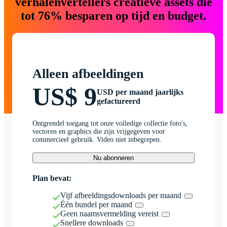
verhalenvertellers creatieve assets die
tot 76% besparen op tijd en budget.
Alleen afbeeldingen
US$ 9
USD per maand jaarlijks
gefactureerd
Ontgrendel toegang tot onze volledige collectie foto's,
vectoren en graphics die zijn vrijgegeven voor
commercieel gebruik. Video niet inbegrepen.
Nu abonneren
Plan bevat:
Vijf afbeeldingsdownloads per maand
Één bundel per maand
Geen naamsvermelding vereist
Snellere downloads