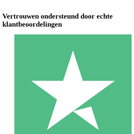
Vertrouwen ondersteund door echte
klantbeoordelingen
Individuele Creditpakketten
Betaal per gebruik met downloadtegoeden. Geen maandelijkse
verplichting vereist.
1 Downloaden
10
US$
00