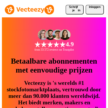
Schrijf 
Inloggen
je
in
4.9
from 33.572 reviews on Trustpilot
Betaalbare abonnementen
met eenvoudige prijzen
Vecteezy is 's werelds #1
stockfotomarktplaats, vertrouwd door
meer dan 90.000 klanten wereldwijd.
Het biedt merken, makers en