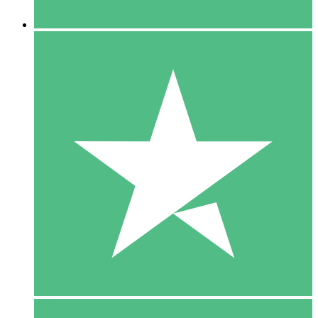
5 Downloaden
15
US$
00
10 Downloaden
20
US$
00