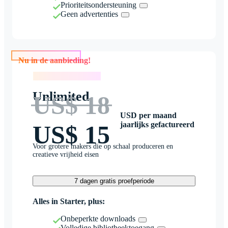
Prioriteitsondersteuning
Geen advertenties
Nu in de aanbieding!
Nu in de aanbieding!
Unlimited
US$ 18
USD per maand
jaarlijks gefactureerd
US$ 15
Voor grotere makers die op schaal produceren en
creatieve vrijheid eisen
7 dagen gratis proefperiode
Alles in Starter, plus:
Onbeperkte downloads
Volledige bibliotheektoegang