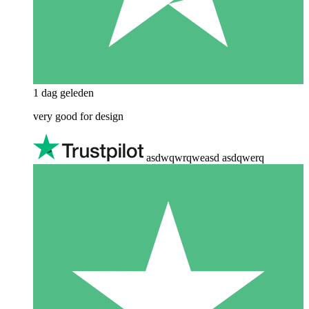
1 dag geleden
very good for design
asdwqwrqweasd asdqwerq