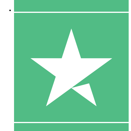
5 Downloaden
15
US$
00
10 Downloaden
20
US$
00