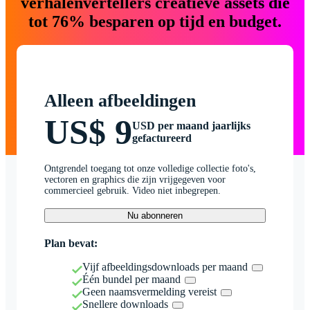
verhalenvertellers creatieve assets die
tot 76% besparen op tijd en budget.
Alleen afbeeldingen
US$ 9
USD per maand jaarlijks
gefactureerd
Ontgrendel toegang tot onze volledige collectie foto's,
vectoren en graphics die zijn vrijgegeven voor
commercieel gebruik. Video niet inbegrepen.
Nu abonneren
Plan bevat:
Vijf afbeeldingsdownloads per maand
Één bundel per maand
Geen naamsvermelding vereist
Snellere downloads