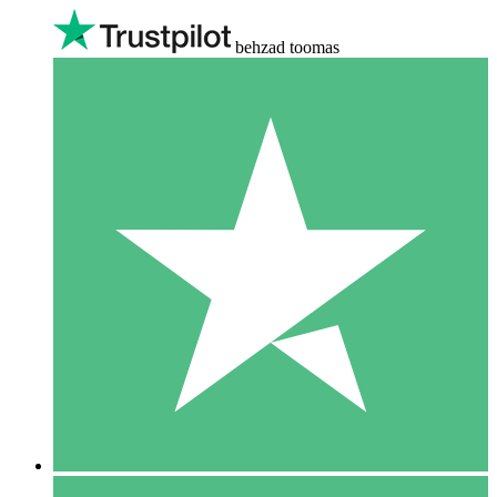
behzad toomas