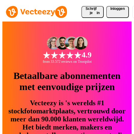
Schrijf 
Inloggen
je
in
4.9
from 33.572 reviews on Trustpilot
Betaalbare abonnementen
met eenvoudige prijzen
Vecteezy is 's werelds #1
stockfotomarktplaats, vertrouwd door
meer dan 90.000 klanten wereldwijd.
Het biedt merken, makers en