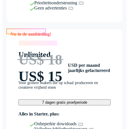
Prioriteitsondersteuning
Geen advertenties
Nu in de aanbieding!
Nu in de aanbieding!
Unlimited
US$ 18
USD per maand
jaarlijks gefactureerd
US$ 15
Voor grotere makers die op schaal produceren en
creatieve vrijheid eisen
7 dagen gratis proefperiode
Alles in Starter, plus:
Onbeperkte downloads
Volledige bibliotheektoegang