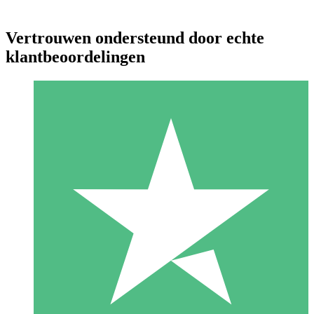
Vertrouwen ondersteund door echte
klantbeoordelingen
Individuele Creditpakketten
Betaal per gebruik met downloadtegoeden. Geen maandelijkse
verplichting vereist.
1 Downloaden
10
US$
00