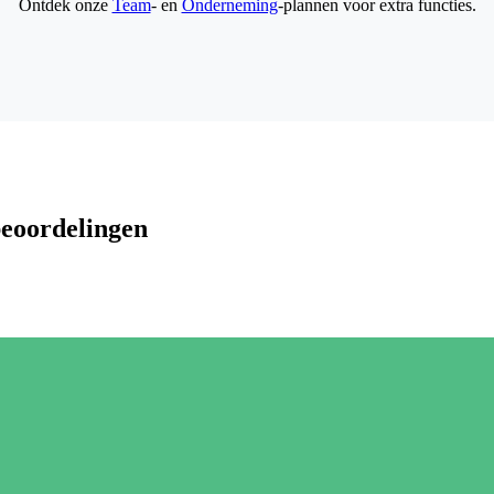
Ontdek onze
Team
- en
Onderneming
-plannen voor extra functies.
beoordelingen