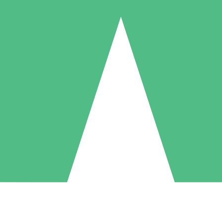
Individuele Creditpakketten
l per gebruik met downloadtegoeden. Geen maandelijkse verplichting ve
1 Downloaden
5 Downloaden
10 Downloaden
10
15
20
US$
00
US$
00
US$
00