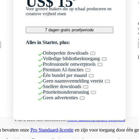
US$ 15
Voor grotere makers die op schaal produceren en
creatieve vrijheid eisen
7 dagen gratis proefperiode
Alles in Starter, plus:
Onbeperkte downloads
Volledige bibliotheektoegang
Professionele ontwerptools
Premium AI-functies
Één bundel per maand
Geen naamsvermelding vereist
Snellere downloads
Prioriteitsondersteuning
Geen advertenties
Wilt u zich niet abonneren?
Meer aankoopopties bekijken
n bevatten onze
Pro Standaard-licentie
en zijn voor toegang door één ge