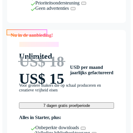
Prioriteitsondersteuning
Geen advertenties
Nu in de aanbieding!
Nu in de aanbieding!
Unlimited
US$ 18
USD per maand
jaarlijks gefactureerd
US$ 15
Voor grotere makers die op schaal produceren en
creatieve vrijheid eisen
7 dagen gratis proefperiode
Alles in Starter, plus:
Onbeperkte downloads
Volledige bibliotheektoegang