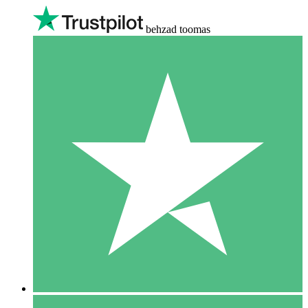
behzad toomas