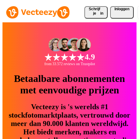
Schrijf 
Inloggen
je
in
4.9
from 33.572 reviews on Trustpilot
Betaalbare abonnementen
met eenvoudige prijzen
Vecteezy is 's werelds #1
stockfotomarktplaats, vertrouwd door
meer dan 90.000 klanten wereldwijd.
Het biedt merken, makers en