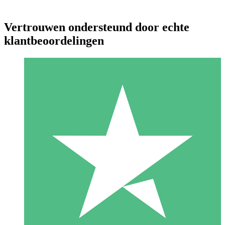
Vertrouwen ondersteund door echte
klantbeoordelingen
Individuele Creditpakketten
Betaal per gebruik met downloadtegoeden. Geen maandelijkse
verplichting vereist.
1 Downloaden
10
US$
00