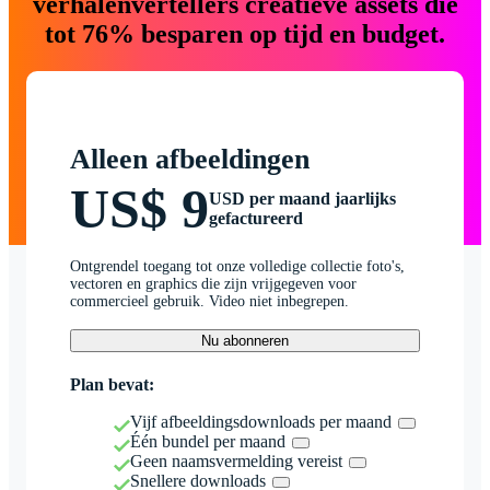
verhalenvertellers creatieve assets die
tot 76% besparen op tijd en budget.
Alleen afbeeldingen
US$ 9
USD per maand jaarlijks
gefactureerd
Ontgrendel toegang tot onze volledige collectie foto's,
vectoren en graphics die zijn vrijgegeven voor
commercieel gebruik. Video niet inbegrepen.
Nu abonneren
Plan bevat:
Vijf afbeeldingsdownloads per maand
Één bundel per maand
Geen naamsvermelding vereist
Snellere downloads