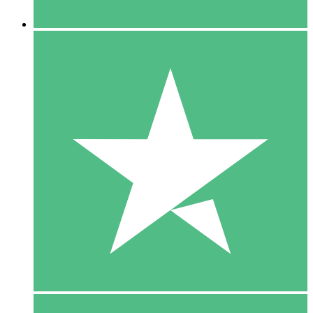
5 Downloaden
15
US$
00
10 Downloaden
20
US$
00