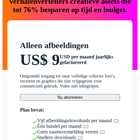
verhalenvertellers creatieve assets die
tot 76% besparen op tijd en budget.
Alleen afbeeldingen
US$ 9
USD per maand jaarlijks
gefactureerd
Ontgrendel toegang tot onze volledige collectie foto's,
vectoren en graphics die zijn vrijgegeven voor
commercieel gebruik. Video niet inbegrepen.
Nu abonneren
Plan bevat:
Vijf afbeeldingsdownloads per maand
Één bundel per maand
Geen naamsvermelding vereist
Snellere downloads