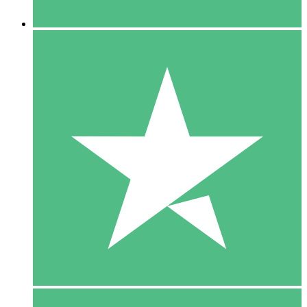
5 Downloaden
15
US$
00
10 Downloaden
20
US$
00