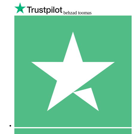
behzad toomas