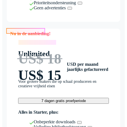
Prioriteitsondersteuning
Geen advertenties
Nu in de aanbieding!
Nu in de aanbieding!
Unlimited
US$ 18
USD per maand
jaarlijks gefactureerd
US$ 15
Voor grotere makers die op schaal produceren en
creatieve vrijheid eisen
7 dagen gratis proefperiode
Alles in Starter, plus:
Onbeperkte downloads
Volledige bibliotheektoegang