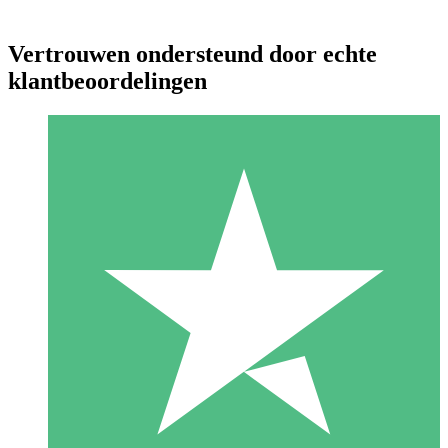
Vertrouwen ondersteund door echte
klantbeoordelingen
Individuele Creditpakketten
Betaal per gebruik met downloadtegoeden. Geen maandelijkse
verplichting vereist.
1 Downloaden
10
US$
00