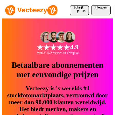
Schrijf 
Inloggen
je
in
4.9
from 33.572 reviews on Trustpilot
Betaalbare abonnementen
met eenvoudige prijzen
Vecteezy is 's werelds #1
stockfotomarktplaats, vertrouwd door
meer dan 90.000 klanten wereldwijd.
Het biedt merken, makers en