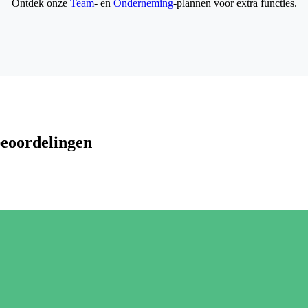
Ontdek onze
Team
- en
Onderneming
-plannen voor extra functies.
beoordelingen