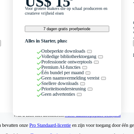
US$ 15
Voor grotere makers die op schaal produceren en
creatieve vrijheid eisen
7 dagen gratis proefperiode
Alles in Starter, plus:
Onbeperkte downloads
Volledige bibliotheektoegang
Professionele ontwerptools
Premium AI-functies
Één bundel per maand
Geen naamsvermelding vereist
Snellere downloads
Prioriteitsondersteuning
Geen advertenties
Wilt u zich niet abonneren?
Meer aankoopopties bekijken
n bevatten onze
Pro Standaard-licentie
en zijn voor toegang door één ge