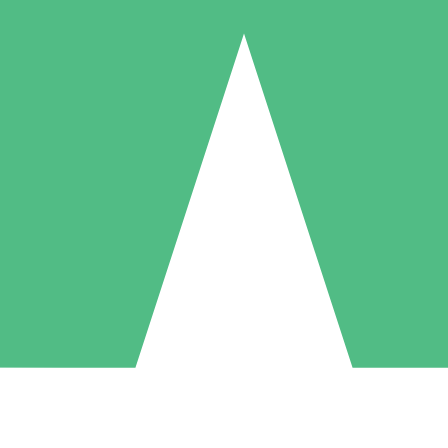
Individuele Creditpakketten
l per gebruik met downloadtegoeden. Geen maandelijkse verplichting ve
1 Downloaden
5 Downloaden
10 Downloaden
10
15
20
US$
00
US$
00
US$
00