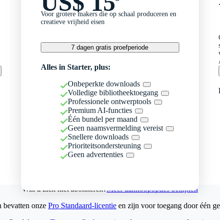
US$ 15
Voor grotere makers die op schaal produceren en
creatieve vrijheid eisen
7 dagen gratis proefperiode
Alles in Starter, plus:
Onbeperkte downloads
Volledige bibliotheektoegang
Professionele ontwerptools
Premium AI-functies
Één bundel per maand
Geen naamsvermelding vereist
Snellere downloads
Prioriteitsondersteuning
Geen advertenties
Wilt u zich niet abonneren?
Meer aankoopopties bekijken
n bevatten onze
Pro Standaard-licentie
en zijn voor toegang door één ge