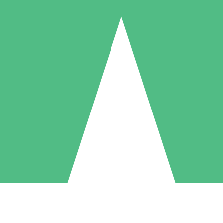
Individuele Creditpakketten
l per gebruik met downloadtegoeden. Geen maandelijkse verplichting ve
1 Downloaden
5 Downloaden
10 Downloaden
10
15
20
US$
00
US$
00
US$
00