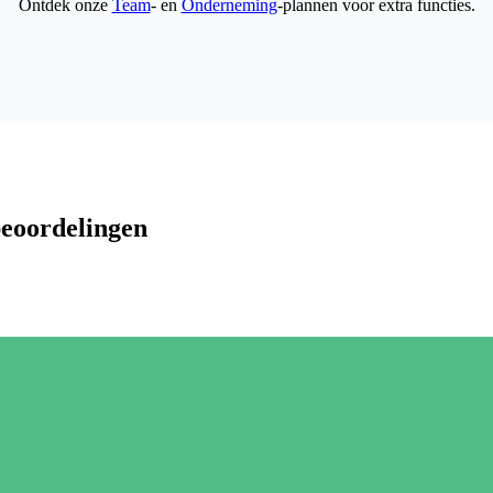
Ontdek onze
Team
- en
Onderneming
-plannen voor extra functies.
beoordelingen