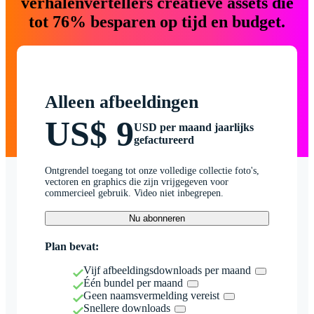
verhalenvertellers creatieve assets die
tot 76% besparen op tijd en budget.
Alleen afbeeldingen
US$ 9
USD per maand jaarlijks
gefactureerd
Ontgrendel toegang tot onze volledige collectie foto's,
vectoren en graphics die zijn vrijgegeven voor
commercieel gebruik. Video niet inbegrepen.
Nu abonneren
Plan bevat:
Vijf afbeeldingsdownloads per maand
Één bundel per maand
Geen naamsvermelding vereist
Snellere downloads