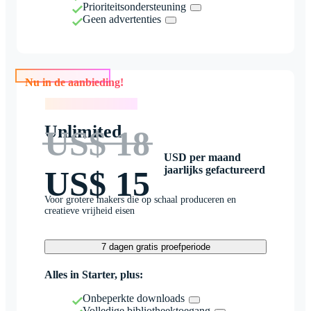
Prioriteitsondersteuning
Geen advertenties
Nu in de aanbieding!
Nu in de aanbieding!
Unlimited
US$ 18
USD per maand
jaarlijks gefactureerd
US$ 15
Voor grotere makers die op schaal produceren en
creatieve vrijheid eisen
7 dagen gratis proefperiode
Alles in Starter, plus:
Onbeperkte downloads
Volledige bibliotheektoegang