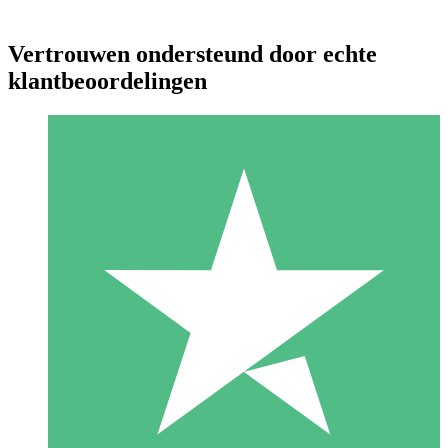
Vertrouwen ondersteund door echte
klantbeoordelingen
Individuele Creditpakketten
Betaal per gebruik met downloadtegoeden. Geen maandelijkse
verplichting vereist.
1 Downloaden
10
US$
00