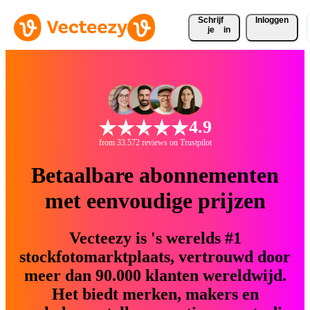
Schrijf 
Inloggen
je
in
4.9
from 33.572 reviews on Trustpilot
Betaalbare abonnementen
met eenvoudige prijzen
Vecteezy is 's werelds #1
stockfotomarktplaats, vertrouwd door
meer dan 90.000 klanten wereldwijd.
Het biedt merken, makers en