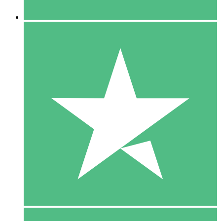
5 Downloaden
15
US$
00
10 Downloaden
20
US$
00