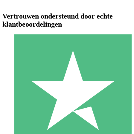
Vertrouwen ondersteund door echte
klantbeoordelingen
Individuele Creditpakketten
Betaal per gebruik met downloadtegoeden. Geen maandelijkse
verplichting vereist.
1 Downloaden
10
US$
00