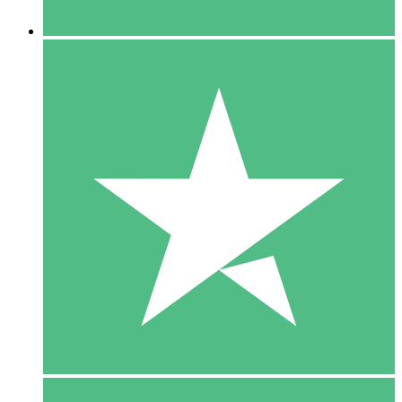
5 Downloaden
15
US$
00
10 Downloaden
20
US$
00