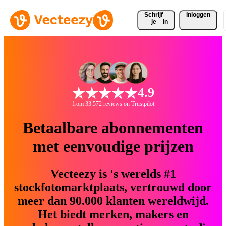
Schrijf 
Inloggen
je
in
4.9
from 33.572 reviews on Trustpilot
Betaalbare abonnementen
met eenvoudige prijzen
Vecteezy is 's werelds #1
stockfotomarktplaats, vertrouwd door
meer dan 90.000 klanten wereldwijd.
Het biedt merken, makers en