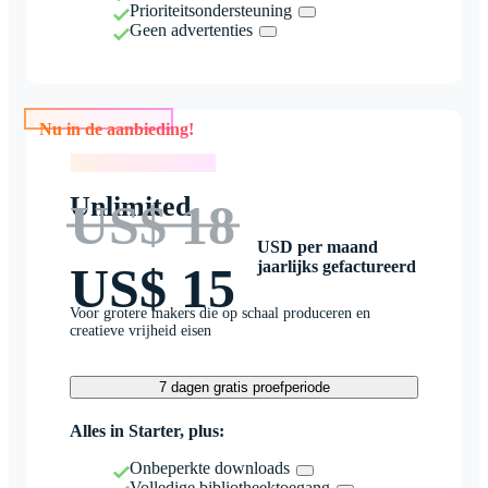
Prioriteitsondersteuning
Geen advertenties
Nu in de aanbieding!
Nu in de aanbieding!
Unlimited
US$ 18
USD per maand
jaarlijks gefactureerd
US$ 15
Voor grotere makers die op schaal produceren en
creatieve vrijheid eisen
7 dagen gratis proefperiode
Alles in Starter, plus:
Onbeperkte downloads
Volledige bibliotheektoegang