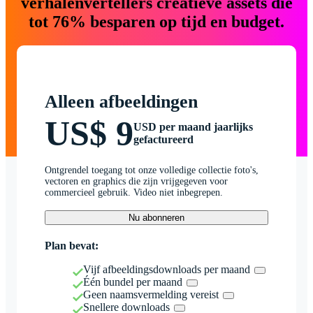
verhalenvertellers creatieve assets die
tot 76% besparen op tijd en budget.
Alleen afbeeldingen
US$ 9
USD per maand jaarlijks
gefactureerd
Ontgrendel toegang tot onze volledige collectie foto's,
vectoren en graphics die zijn vrijgegeven voor
commercieel gebruik. Video niet inbegrepen.
Nu abonneren
Plan bevat:
Vijf afbeeldingsdownloads per maand
Één bundel per maand
Geen naamsvermelding vereist
Snellere downloads