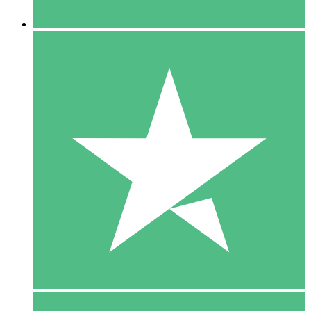
5 Downloaden
15
US$
00
10 Downloaden
20
US$
00