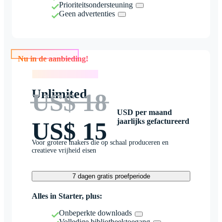
Prioriteitsondersteuning
Geen advertenties
Nu in de aanbieding!
Nu in de aanbieding!
Unlimited
US$ 18
USD per maand
jaarlijks gefactureerd
US$ 15
Voor grotere makers die op schaal produceren en
creatieve vrijheid eisen
7 dagen gratis proefperiode
Alles in Starter, plus:
Onbeperkte downloads
Volledige bibliotheektoegang