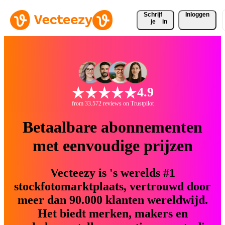
Schrijf 
Inloggen
je
in
4.9
from 33.572 reviews on Trustpilot
Betaalbare abonnementen
met eenvoudige prijzen
Vecteezy is 's werelds #1
stockfotomarktplaats, vertrouwd door
meer dan 90.000 klanten wereldwijd.
Het biedt merken, makers en