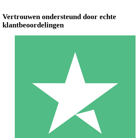
Vertrouwen ondersteund door echte
klantbeoordelingen
Individuele Creditpakketten
Betaal per gebruik met downloadtegoeden. Geen maandelijkse
verplichting vereist.
1 Downloaden
10
US$
00