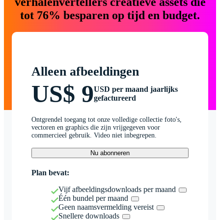
verhalenvertellers creatieve assets die
tot 76% besparen op tijd en budget.
Alleen afbeeldingen
US$ 9
USD per maand jaarlijks
gefactureerd
Ontgrendel toegang tot onze volledige collectie foto's,
vectoren en graphics die zijn vrijgegeven voor
commercieel gebruik. Video niet inbegrepen.
Nu abonneren
Plan bevat:
Vijf afbeeldingsdownloads per maand
Één bundel per maand
Geen naamsvermelding vereist
Snellere downloads