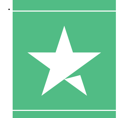
5 Downloaden
15
US$
00
10 Downloaden
20
US$
00