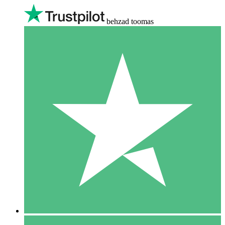
behzad toomas