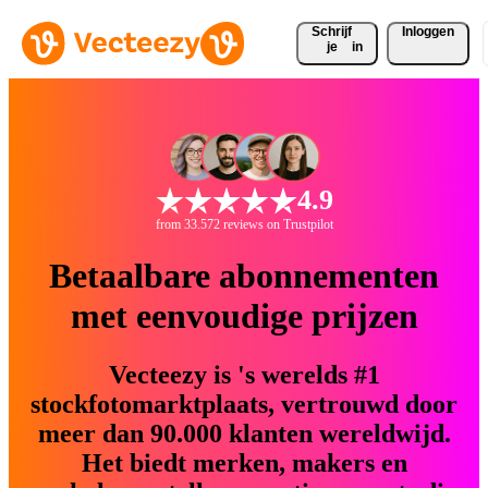
Schrijf 
Inloggen
je
in
4.9
from 33.572 reviews on Trustpilot
Betaalbare abonnementen
met eenvoudige prijzen
Vecteezy is 's werelds #1
stockfotomarktplaats, vertrouwd door
meer dan 90.000 klanten wereldwijd.
Het biedt merken, makers en