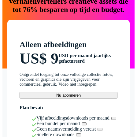
verhalenvertellers creatieve assets die
tot 76% besparen op tijd en budget.
Alleen afbeeldingen
US$ 9
USD per maand jaarlijks
gefactureerd
Ontgrendel toegang tot onze volledige collectie foto's,
vectoren en graphics die zijn vrijgegeven voor
commercieel gebruik. Video niet inbegrepen.
Nu abonneren
Plan bevat:
Vijf afbeeldingsdownloads per maand
Één bundel per maand
Geen naamsvermelding vereist
Snellere downloads