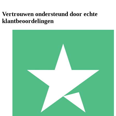
Vertrouwen ondersteund door echte
klantbeoordelingen
Individuele Creditpakketten
Betaal per gebruik met downloadtegoeden. Geen maandelijkse
verplichting vereist.
1 Downloaden
10
US$
00