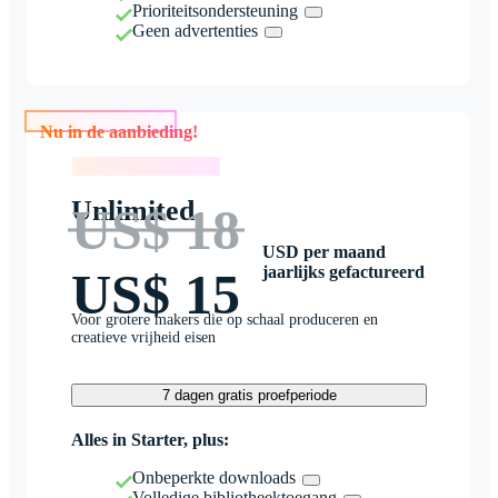
Prioriteitsondersteuning
Geen advertenties
Nu in de aanbieding!
Nu in de aanbieding!
Unlimited
US$ 18
USD per maand
jaarlijks gefactureerd
US$ 15
Voor grotere makers die op schaal produceren en
creatieve vrijheid eisen
7 dagen gratis proefperiode
Alles in Starter, plus:
Onbeperkte downloads
Volledige bibliotheektoegang