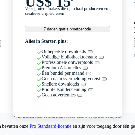
US$ 15
Voor grotere makers die op schaal produceren en
creatieve vrijheid eisen
7 dagen gratis proefperiode
Alles in Starter, plus:
Onbeperkte downloads
Volledige bibliotheektoegang
Professionele ontwerptools
Premium AI-functies
Één bundel per maand
Geen naamsvermelding vereist
Snellere downloads
Prioriteitsondersteuning
Geen advertenties
Wilt u zich niet abonneren?
Meer aankoopopties bekijken
n bevatten onze
Pro Standaard-licentie
en zijn voor toegang door één ge