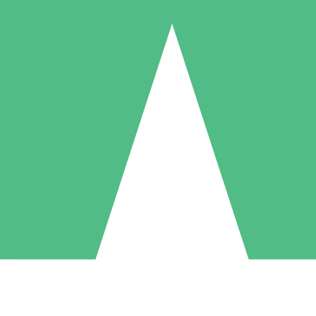
Individuele Creditpakketten
l per gebruik met downloadtegoeden. Geen maandelijkse verplichting ve
1 Downloaden
5 Downloaden
10 Downloaden
10
15
20
US$
00
US$
00
US$
00