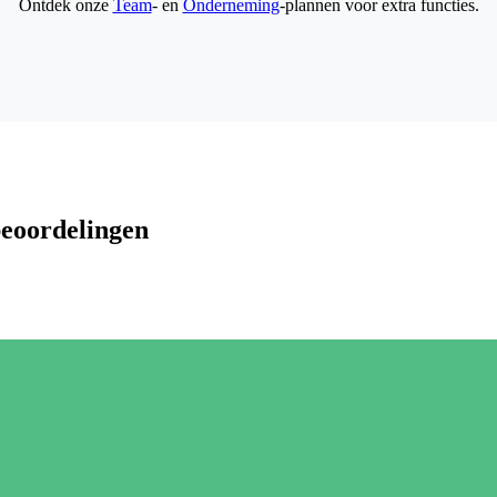
Ontdek onze
Team
- en
Onderneming
-plannen voor extra functies.
beoordelingen