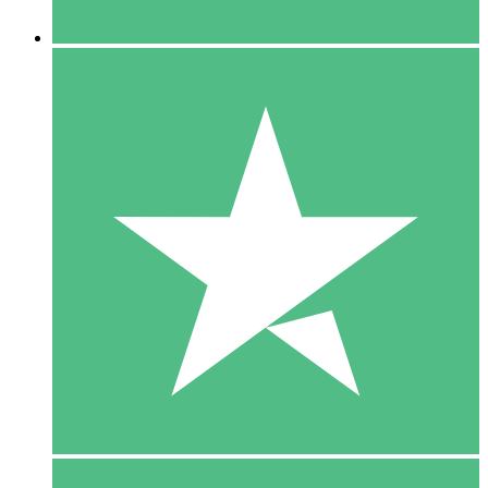
5 Downloaden
15
US$
00
10 Downloaden
20
US$
00