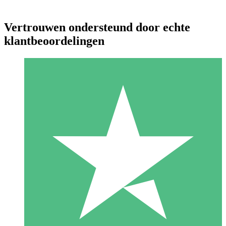
Vertrouwen ondersteund door echte
klantbeoordelingen
Individuele Creditpakketten
Betaal per gebruik met downloadtegoeden. Geen maandelijkse
verplichting vereist.
1 Downloaden
10
US$
00