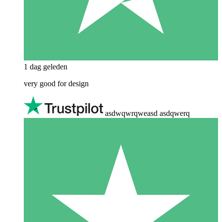
1 dag geleden
very good for design
asdwqwrqweasd asdqwerq