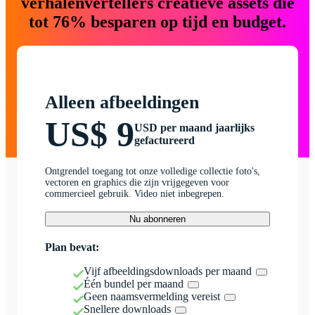
verhalenvertellers creatieve assets die
tot 76% besparen op tijd en budget.
Alleen afbeeldingen
US$ 9
USD per maand jaarlijks
gefactureerd
Ontgrendel toegang tot onze volledige collectie foto's,
vectoren en graphics die zijn vrijgegeven voor
commercieel gebruik. Video niet inbegrepen.
Nu abonneren
Plan bevat:
Vijf afbeeldingsdownloads per maand
Één bundel per maand
Geen naamsvermelding vereist
Snellere downloads