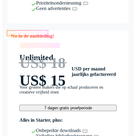
Prioriteitsondersteuning
Geen advertenties
Nu in de aanbieding!
Nu in de aanbieding!
Unlimited
US$ 18
USD per maand
jaarlijks gefactureerd
US$ 15
Voor grotere makers die op schaal produceren en
creatieve vrijheid eisen
7 dagen gratis proefperiode
Alles in Starter, plus:
Onbeperkte downloads
Volledige bibliotheektoegang