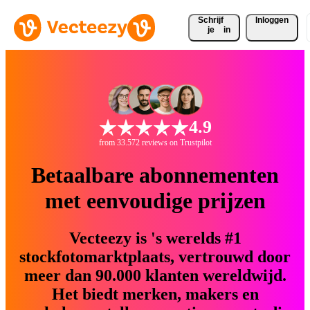
Schrijf 
Inloggen
je
in
4.9
from 33.572 reviews on Trustpilot
Betaalbare abonnementen
met eenvoudige prijzen
Vecteezy is 's werelds #1
stockfotomarktplaats, vertrouwd door
meer dan 90.000 klanten wereldwijd.
Het biedt merken, makers en