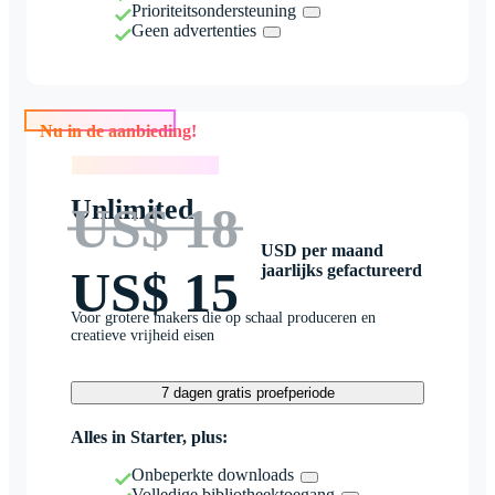
Prioriteitsondersteuning
Geen advertenties
Nu in de aanbieding!
Nu in de aanbieding!
Unlimited
US$ 18
USD per maand
jaarlijks gefactureerd
US$ 15
Voor grotere makers die op schaal produceren en
creatieve vrijheid eisen
7 dagen gratis proefperiode
Alles in Starter, plus:
Onbeperkte downloads
Volledige bibliotheektoegang