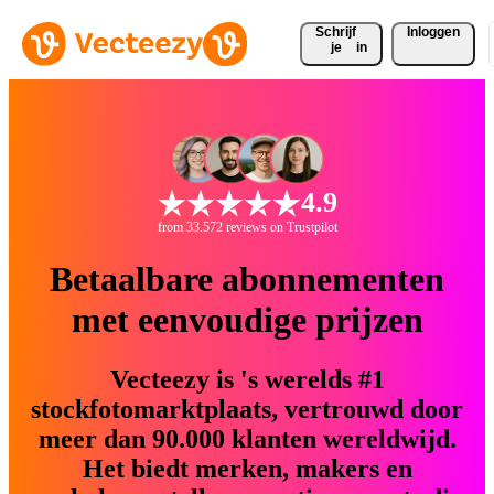
Schrijf 
Inloggen
je
in
4.9
from 33.572 reviews on Trustpilot
Betaalbare abonnementen
met eenvoudige prijzen
Vecteezy is 's werelds #1
stockfotomarktplaats, vertrouwd door
meer dan 90.000 klanten wereldwijd.
Het biedt merken, makers en