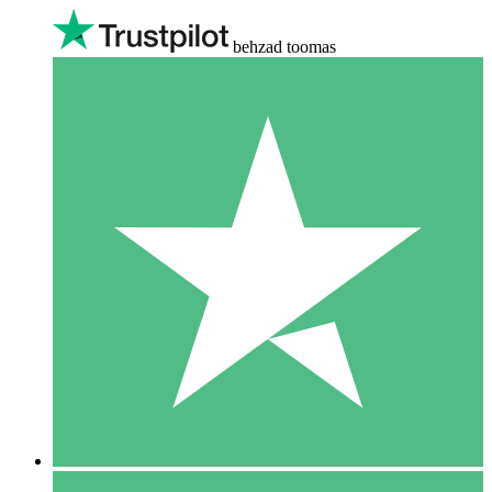
behzad toomas