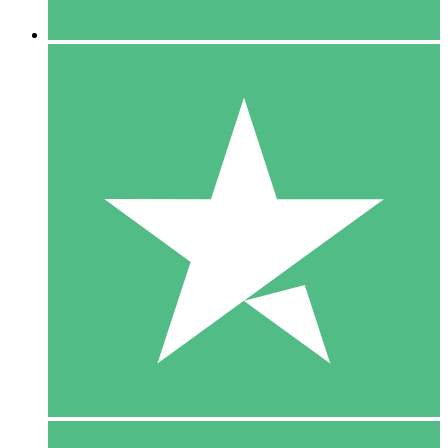
5 Downloaden
15
US$
00
10 Downloaden
20
US$
00