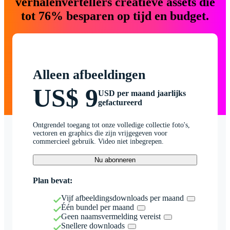
verhalenvertellers creatieve assets die
tot 76% besparen op tijd en budget.
Alleen afbeeldingen
US$ 9
USD per maand jaarlijks
gefactureerd
Ontgrendel toegang tot onze volledige collectie foto's,
vectoren en graphics die zijn vrijgegeven voor
commercieel gebruik. Video niet inbegrepen.
Nu abonneren
Plan bevat:
Vijf afbeeldingsdownloads per maand
Één bundel per maand
Geen naamsvermelding vereist
Snellere downloads