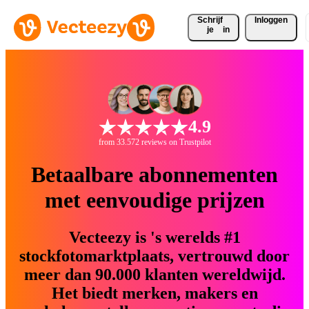
Schrijf 
Inloggen
je
in
4.9
from 33.572 reviews on Trustpilot
Betaalbare abonnementen
met eenvoudige prijzen
Vecteezy is 's werelds #1
stockfotomarktplaats, vertrouwd door
meer dan 90.000 klanten wereldwijd.
Het biedt merken, makers en