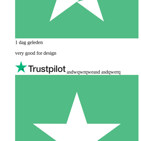
1 dag geleden
very good for design
asdwqwrqweasd asdqwerq