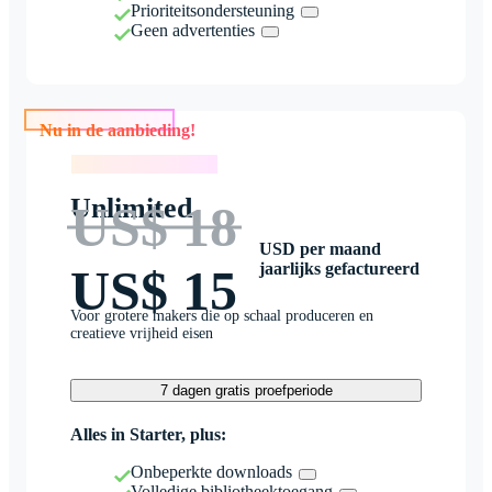
Prioriteitsondersteuning
Geen advertenties
Nu in de aanbieding!
Nu in de aanbieding!
Unlimited
US$ 18
USD per maand
jaarlijks gefactureerd
US$ 15
Voor grotere makers die op schaal produceren en
creatieve vrijheid eisen
7 dagen gratis proefperiode
Alles in Starter, plus:
Onbeperkte downloads
Volledige bibliotheektoegang