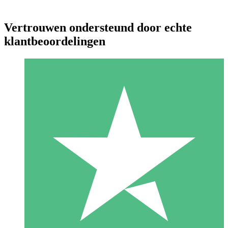
Vertrouwen ondersteund door echte
klantbeoordelingen
Individuele Creditpakketten
Betaal per gebruik met downloadtegoeden. Geen maandelijkse
verplichting vereist.
1 Downloaden
10
US$
00