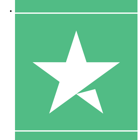
5 Downloaden
15
US$
00
10 Downloaden
20
US$
00