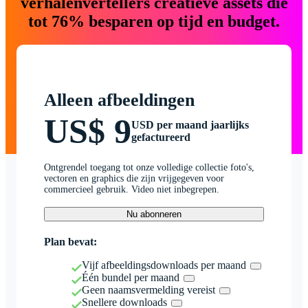
verhalenvertellers creatieve assets die
tot 76% besparen op tijd en budget.
Alleen afbeeldingen
US$ 9
USD per maand jaarlijks
gefactureerd
Ontgrendel toegang tot onze volledige collectie foto's,
vectoren en graphics die zijn vrijgegeven voor
commercieel gebruik. Video niet inbegrepen.
Nu abonneren
Plan bevat:
Vijf afbeeldingsdownloads per maand
Één bundel per maand
Geen naamsvermelding vereist
Snellere downloads